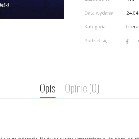
Data wydania
24.04
Kategoria:
Liter
Podziel się
Opis
Opinie (0)
ęśliwe zakończenia. Na świecie jest wystarczająco dużo złego, po có