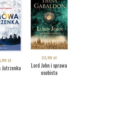
32,90
zł
6,90
zł
36,90
zł
Lord John i sprawa
 Jutrzenka
Pieprz i sól
osobista