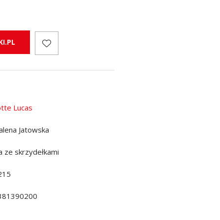
I.PL
otte Lucas
lena Jatowska
a ze skrzydełkami
215
381390200