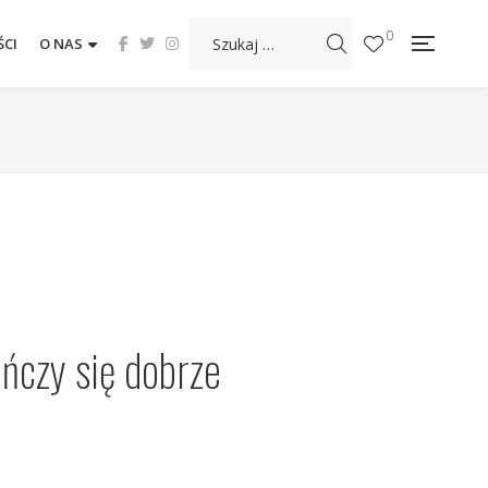
0
CI
O NAS
ńczy się dobrze