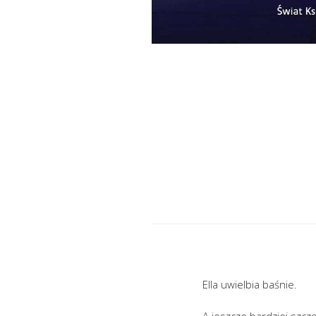
Ella uwielbia baśnie.
A jeszcze bardziej szcz