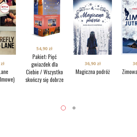
54,90
zł
Pakiet: Pięć
gwiazdek dla
0
zł
36,90
zł
3
 Lane
Magiczna podróż
Zimowa
Ciebie / Wszystko
ilmowe)
skończy się dobrze