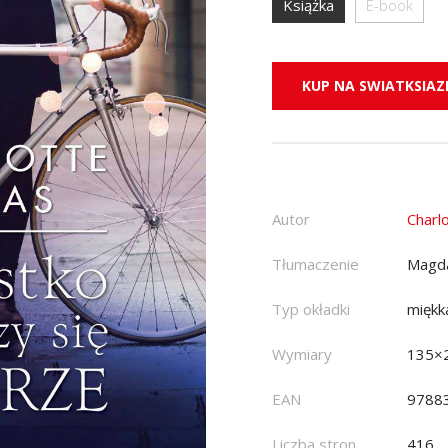
Książka
E-book
KUP NA SWIATKSIAZK
Autor
Charl
Tłumaczenie
Magda
Typ okładki
miękk
Wymiary
135×
EAN
9788
Liczba stron
416