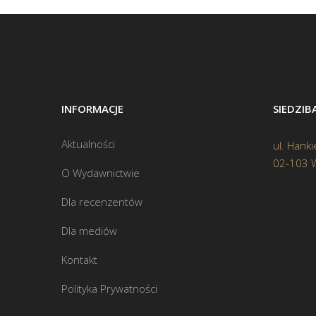
INFORMACJE
SIEDZI
Aktualności
ul. Hanki
02-103 
O Wydawnictwie
Dla recenzentów
Dla mediów
Kontakt
Polityka Prywatności