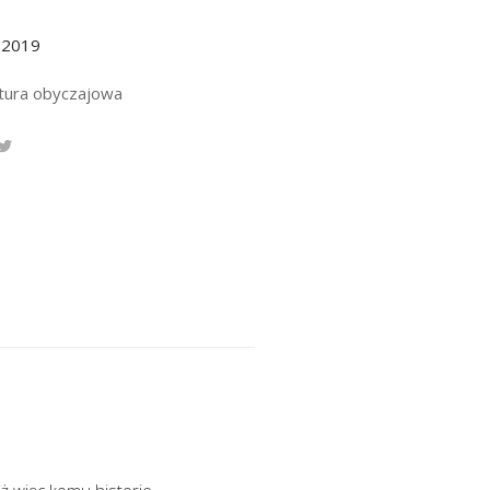
.2019
atura obyczajowa
ż więc komu historie,