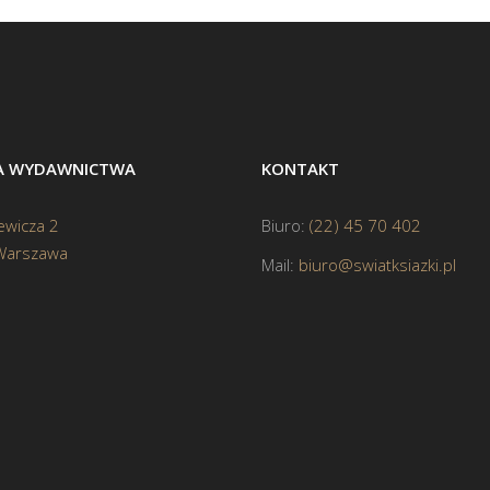
BA WYDAWNICTWA
KONTAKT
ewicza 2
Biuro:
(22) 45 70 402
Warszawa
Mail:
biuro@swiatksiazki.pl