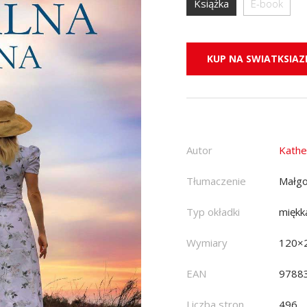
Książka
E-book
KUP NA SWIATKSIAZK
Autor
Kathe
Tłumaczenie
Małgo
Typ okładki
miękk
Wymiary
120×
EAN
9788
Liczba stron
496