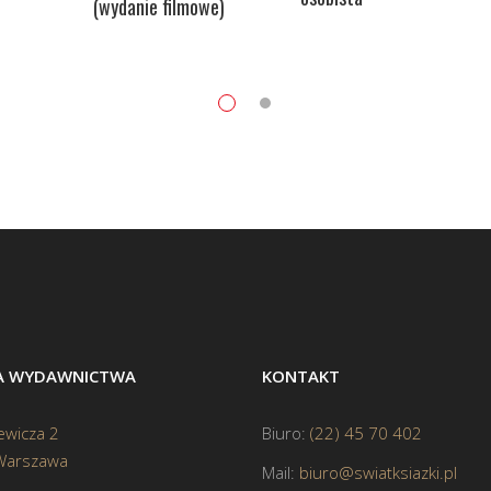
(wydanie filmowe)
BA WYDAWNICTWA
KONTAKT
ewicza 2
Biuro:
(22) 45 70 402
Warszawa
Mail:
biuro@swiatksiazki.pl