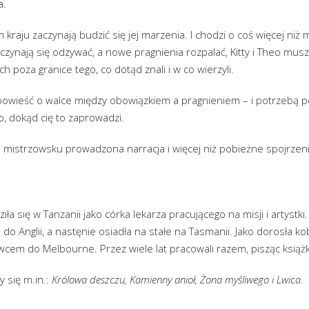
a.
 kraju zaczynają budzić się jej marzenia. I chodzi o coś więcej niż
czynają się odzywać, a nowe pragnienia rozpalać, Kitty i Theo musz
h poza granice tego, co dotąd znali i w co wierzyli.
owieść o walce między obowiązkiem a pragnieniem – i potrzebą 
o, dokąd cię to zaprowadzi.
 mistrzowsku prowadzona narracja i więcej niż pobieżne spojrzenie
ła się w Tanzanii jako córka lekarza pracującego na misji i artystki
ła do Anglii, a nastęnie osiadła na stałe na Tasmanii. Jako dorosła k
cem do Melbourne. Przez wiele lat pracowali razem, pisząc książki 
y się m.in.:
Królowa deszczu, Kamienny anioł, Żona myśliwego i Lwica
.