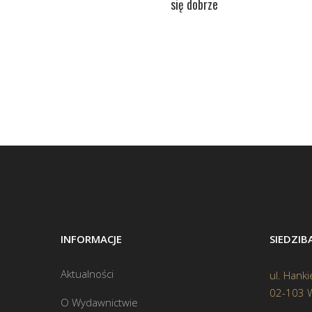
się dobrze
INFORMACJE
SIEDZI
Aktualności
ul. Hanki
02-103 
O Wydawnictwie