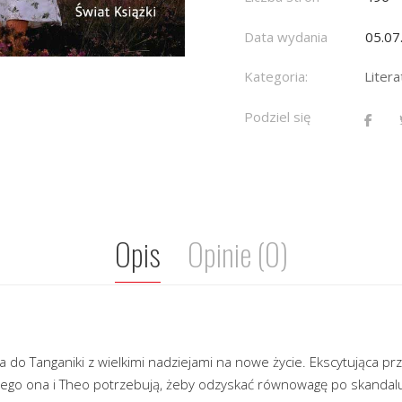
Data wydania
05.07
Kategoria:
Liter
Podziel się
Opis
Opinie (0)
ża do Tanganiki z wielkimi nadziejami na nowe życie. Ekscytująca p
zego ona i Theo potrzebują, żeby odzyskać równowagę po skandalu