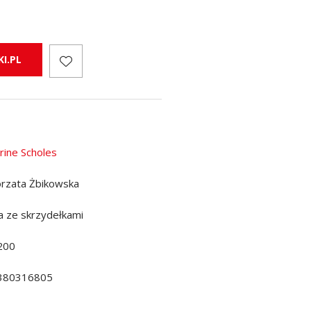
I.PL
rine Scholes
rzata Żbikowska
a ze skrzydełkami
200
380316805