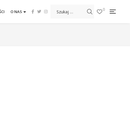
0
CI
O NAS