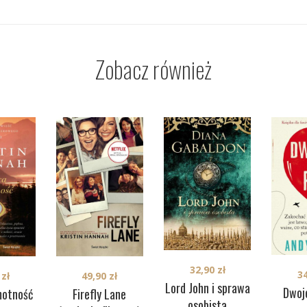
Zobacz również
32,90
zł
3
0
zł
49,90
zł
Lord John i sprawa
Dwoj
motność
Firefly Lane
osobista