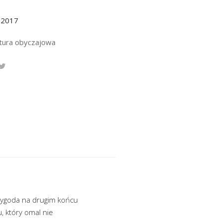
.2017
atura obyczajowa
rzygoda na drugim końcu
, który omal nie