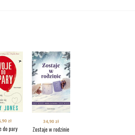
4,90
zł
39,90
zł
34,90
zł
e do pary
Gdzie śpiewają
Zostaje w rodzinie