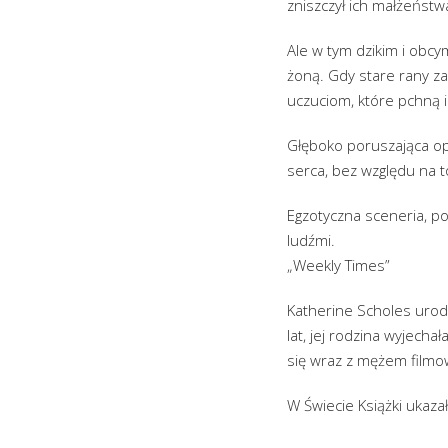
zniszczył ich małżeństw
Ale w tym dzikim i obcym
żoną. Gdy stare rany za
uczuciom, które pchną ic
Głęboko poruszająca op
serca, bez względu na t
Egzotyczna sceneria, po
ludźmi.
„Weekly Times”
Katherine Scholes urodzi
lat, jej rodzina wyjecha
się wraz z mężem filmow
W Świecie Książki ukazał