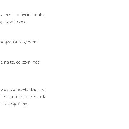
 marzenia o byciu idealną
ą stawić czoło
podążania za głosem
 na to, co czyni nas
. Gdy skończyła dziesięć
obieta autorka przeniosła
i kręcąc filmy.