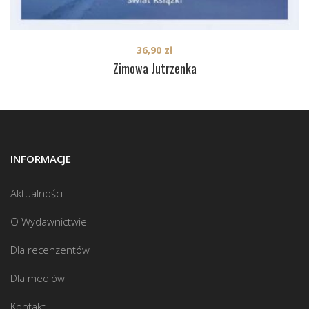
36,90
zł
Zimowa Jutrzenka
INFORMACJE
Aktualności
O Wydawnictwie
Dla recenzentów
Dla mediów
Kontakt