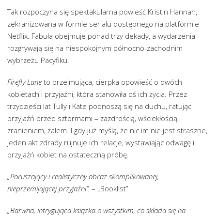
Tak rozpoczyna się spektakularna powieść Kristin Hannah,
zekranizowana w formie serialu dostępnego na platformie
Netflix. Fabuła obejmuje ponad trzy dekady, a wydarzenia
rozgrywają się na niespokojnym północno-zachodnim
wybrzeżu Pacyfiku.
Firefly Lane
to przejmująca, cierpka opowieść o dwóch
kobietach i przyjaźni, która stanowiła oś ich życia. Przez
trzydzieści lat Tully i Kate podnoszą się na duchu, ratując
przyjaźń przed sztormami – zazdrością, wściekłością,
zranieniem, żalem. I gdy już myślą, że nic im nie jest straszne,
jeden akt zdrady rujnuje ich relacje, wystawiając odwagę i
przyjaźń kobiet na ostateczną próbę.
„Poruszający i realistyczny obraz skomplikowanej,
nieprzemijającej przyjaźni”.
– „Booklist”
„Barwna, intrygująca książka o wszystkim, co składa się na