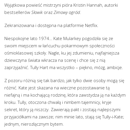
Wyjątkowa powieść mistrzyni pióra Kristin Hannah, autorki
bestsellerów
Słowik
oraz
Zimowy ogród
.
Zekranizowana i dostępna na platformie Netflix.
Niespokojne lato 1974… Kate Mularkey pogodziła się ze
swoim miejscem w łańcuchu pokarmowym społeczności
ośmioklasowej szkoły. Nagle, ku jej zdumieniu, najfajniejsza
dziewczyna świata wkracza na scenę i chce się z nią
zaprzyjaźnić. Tully Hart ma wszystko – piękno, mózg, ambicje.
Z pozoru różnią się tak bardzo, jak tylko dwie osoby mogą się
różnić. Kate jest skazana na wieczne pozostawanie tą
niefajną i ma kochającą rodzinę, która zawstydza ją na każdym
kroku. Tully, otoczona chwałą i nimbem tajemnicy, kryje
sekret, który ją niszczy. Zawierają pakt i zostają najlepszymi
przyjaciółkami na zawsze; nim minie lato, stają się Tully-i-Kate;
jednym, nierozłącznym bytem.