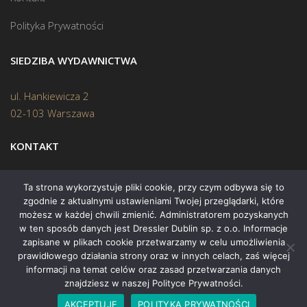
Polityka Prywatności
SIEDZIBA WYDAWNICTWA
ul. Hankiewicza 2
02-103 Warszawa
KONTAKT
Biuro:
(22) 45 70 402
Ta strona wykorzystuje pliki cookie, przy czym odbywa się to
zgodnie z aktualnymi ustawieniami Twojej przeglądarki, które
Mail:
biuro@swiatksiazki.pl
możesz w każdej chwili zmienić. Administratorem pozyskanych
w ten sposób danych jest Dressler Dublin sp. z o.o. Informacje
zapisane w plikach cookie przetwarzamy w celu umożliwienia
prawidłowego działania strony oraz w innych celach, zaś więcej
informacji na temat celów oraz zasad przetwarzania danych
znajdziesz w naszej Polityce Prywatności.
Copyright © 2015 Świat Książki. Wszelkie prawa zastrzeżone
AKCEPTUJĘ
POLITYKA PRYWATNOŚCI