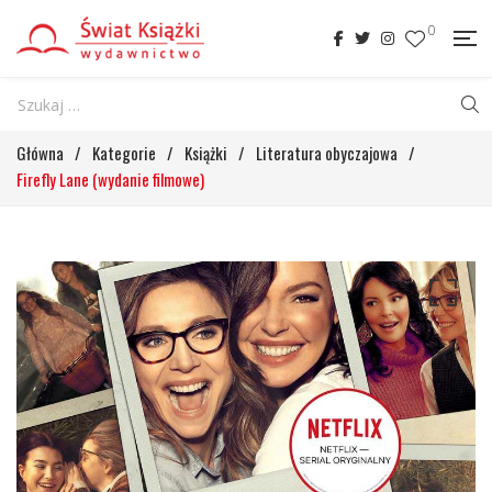
0
Główna
/
Kategorie
/
Książki
/
Literatura obyczajowa
/
Firefly Lane (wydanie filmowe)