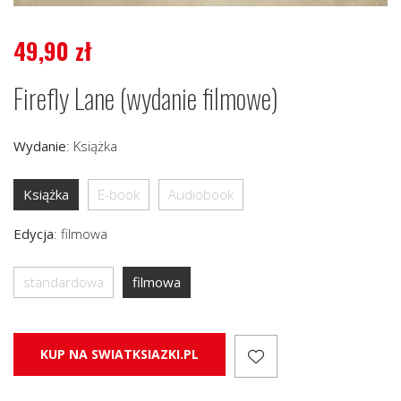
49,90
zł
Firefly Lane (wydanie filmowe)
Wydanie
:
Książka
Książka
E-book
Audiobook
Edycja
:
filmowa
standardowa
filmowa
KUP NA SWIATKSIAZKI.PL