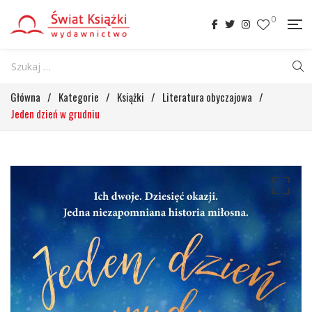
0
Główna
/
Kategorie
/
Książki
/
Literatura obyczajowa
/
Jeden dzień w grudniu