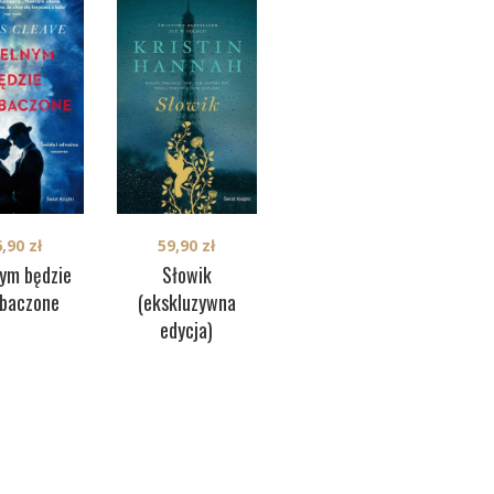
6,90
zł
59,90
zł
34,90
zł
nym będzie
Słowik
Idealny rok
C
ebaczone
(ekskluzywna
edycja)