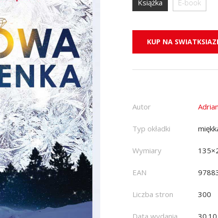
Książka
E-book
KUP NA SWIATKSIAZK
Autor
Adria
Typ okładki
miękk
Wymiary
135×
EAN
9788
Liczba stron
300
Data wydania
30.10