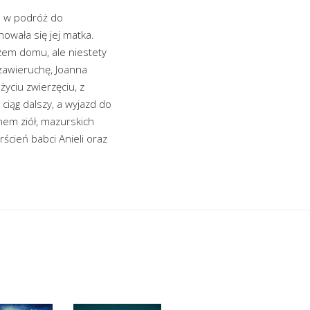
a w podróż do
owała się jej matka.
zem domu, ale niestety
 zawieruchę, Joanna
yciu zwierzęciu, z
 ciąg dalszy, a wyjazd do
hem ziół, mazurskich
ścień babci Anieli oraz