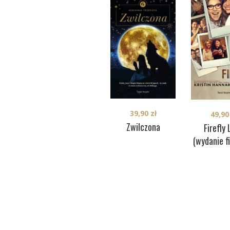
39,90
zł
49,9
Zwilczona
Firefly
(wydanie f