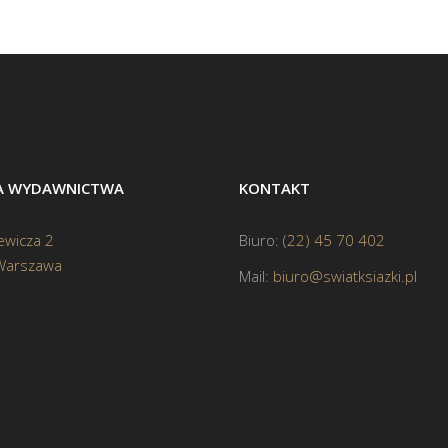
BA WYDAWNICTWA
KONTAKT
ewicza 2
Biuro:
(22) 45 70 402
Warszawa
Mail:
biuro@swiatksiazki.pl