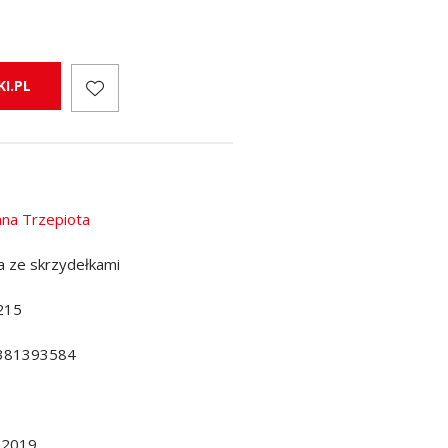
I.PL
nna Trzepiota
a ze skrzydełkami
215
381393584
.2019