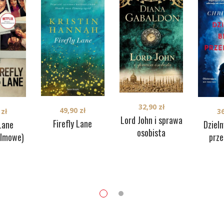
32,90
zł
49,90
zł
0
zł
3
Lord John i sprawa
Firefly Lane
 Lane
Dziel
osobista
ilmowe)
prz