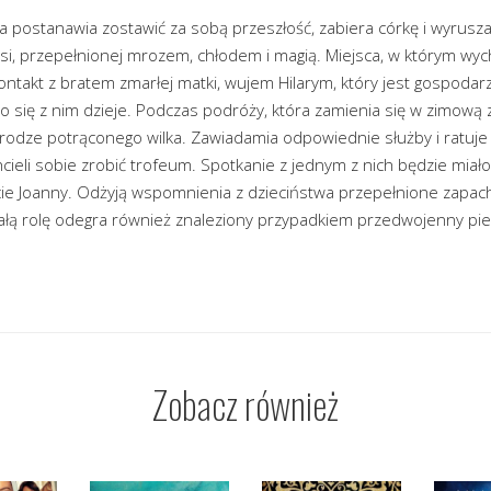
postanawia zostawić za sobą przeszłość, zabiera córkę i wyrusz
wsi, przepełnionej mrozem, chłodem i magią. Miejsca, w którym wych
ntakt z bratem zmarłej matki, wujem Hilarym, który jest gospodar
 co się z nim dzieje. Podczas podróży, która zamienia się w zimową
rodze potrąconego wilka. Zawiadamia odpowiednie służby i ratuje ż
cieli sobie zrobić trofeum. Spotkanie z jednym z nich będzie miało
ycie Joanny. Odżyją wspomnienia z dzieciństwa przepełnione zapac
ałą rolę odegra również znaleziony przypadkiem przedwojenny pier
Zobacz również