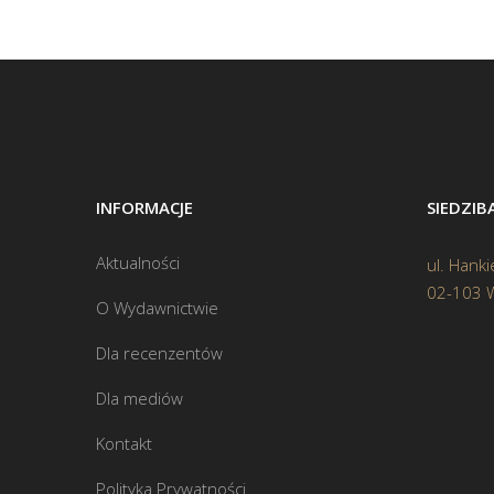
INFORMACJE
SIEDZI
Aktualności
ul. Hanki
02-103 
O Wydawnictwie
Dla recenzentów
Dla mediów
Kontakt
Polityka Prywatności