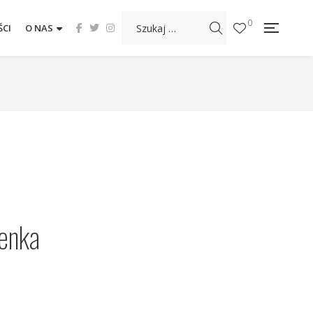
0
CI
O NAS
enka