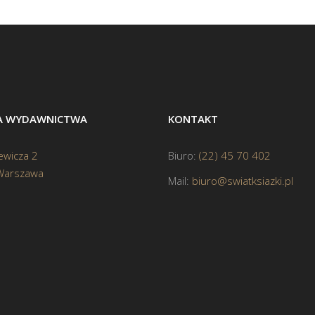
BA WYDAWNICTWA
KONTAKT
ewicza 2
Biuro:
(22) 45 70 402
Warszawa
Mail:
biuro@swiatksiazki.pl