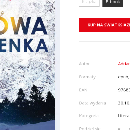
Książka
E-book
KUP NA SWIATKSIAZK
Autor
Adria
Formaty
epub,
EAN
9788
Data wydania
30.10
Kategoria:
Liter
Podziel się