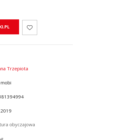
I.PL
nna Trzepiota
 mobi
381394994
.2019
atura obyczajowa