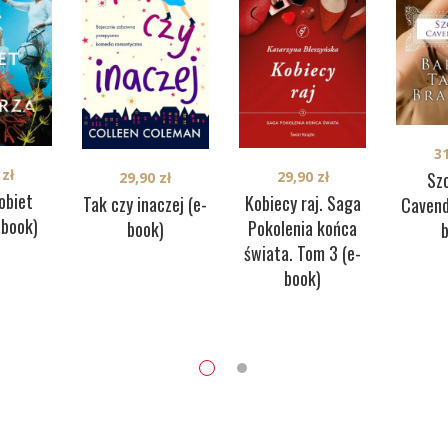
3
0
zł
29,90
zł
Sz
29,90
zł
obiet
Kobiecy raj. Saga
Tak czy inaczej (e-
Cavend
-book)
Pokolenia końca
book)
świata. Tom 3 (e-
book)