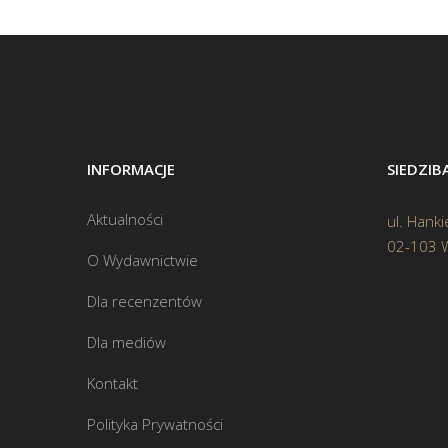
INFORMACJE
SIEDZI
Aktualności
ul. Hanki
02-103 
O Wydawnictwie
Dla recenzentów
Dla mediów
Kontakt
Polityka Prywatności