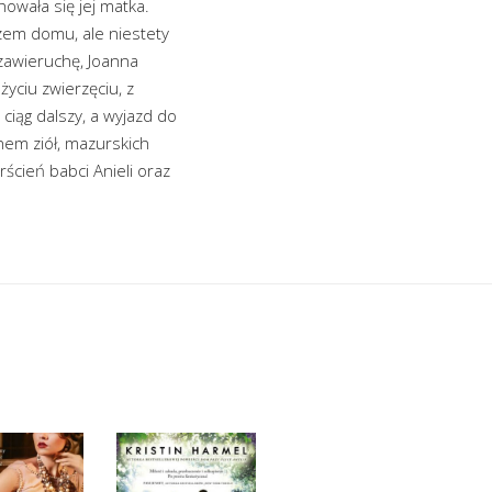
owała się jej matka.
zem domu, ale niestety
 zawieruchę, Joanna
yciu zwierzęciu, z
 ciąg dalszy, a wyjazd do
hem ziół, mazurskich
ścień babci Anieli oraz