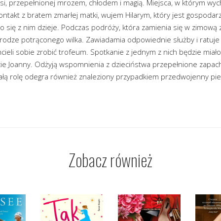
wsi, przepełnionej mrozem, chłodem i magią. Miejsca, w którym wych
ntakt z bratem zmarłej matki, wujem Hilarym, który jest gospodar
 co się z nim dzieje. Podczas podróży, która zamienia się w zimową
rodze potrąconego wilka. Zawiadamia odpowiednie służby i ratuje ż
cieli sobie zrobić trofeum. Spotkanie z jednym z nich będzie miało
ycie Joanny. Odżyją wspomnienia z dzieciństwa przepełnione zapac
ałą rolę odegra również znaleziony przypadkiem przedwojenny pier
Zobacz również