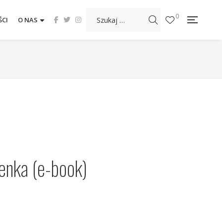
0
CI
O NAS
enka (e-book)