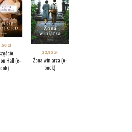
1,50
zł
31,50
zł
częście
32,90
zł
Zwilczona (e-book)
Żona winiarza (e-
Zd
on Hall (e-
book)
je
book)