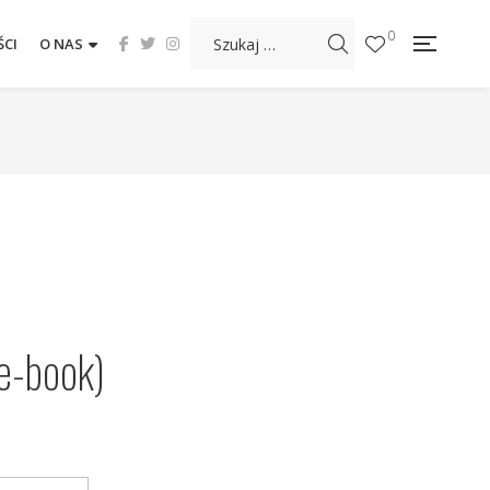
0
CI
O NAS
(e-book)