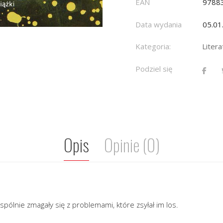
EAN
9788
Data wydania
05.01
Kategoria:
Liter
Podziel się
Opis
Opinie (0)
wspólnie zmagały się z problemami, które zsyłał im los.