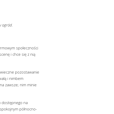
y ogród
.
karmowym społeczności
cenę i chce się z nią
na wieczne pozostawanie
hwałą i nimbem
i na zawsze; nim minie
lu dostępnego na
iespokojnym północno-