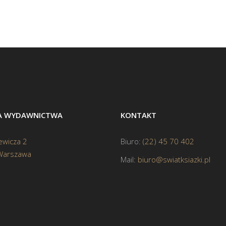
BA WYDAWNICTWA
KONTAKT
ewicza 2
Biuro:
(22) 45 70 402
Warszawa
Mail:
biuro@swiatksiazki.pl