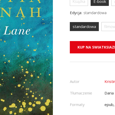
Książka
E-book
Edycja
:
standardowa
standardowa
filmo
KUP NA SWIATKSIAZK
Autor
Krist
Tłumaczenie
Daria
Formaty
epub,