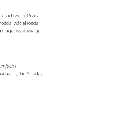
oś ich życia. Przez
ością, wściekłością,
 relacje, wystawiając
iumfach i
lodii
. – „The Sunday