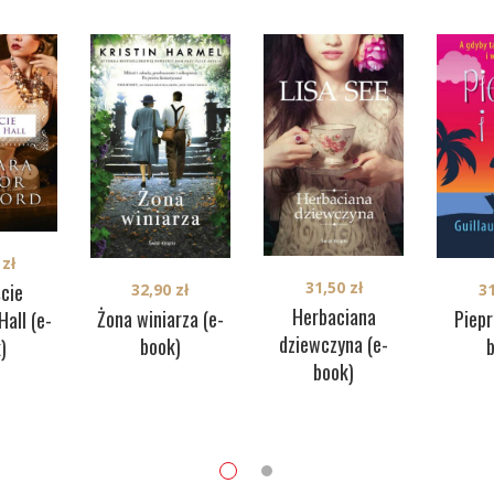
0
zł
31,50
zł
cie
32,90
zł
3
Herbaciana
Żona winiarza (e-
Pieprz
all (e-
dziewczyna (e-
book)
)
book)