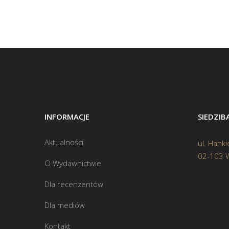
INFORMACJE
SIEDZI
Aktualności
ul. Hanki
02-103 
O Wydawnictwie
Dla recenzentów
Dla mediów
Kontakt