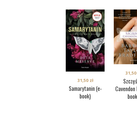
31,5
Szczęś
31,50
zł
Samarytanin (e-
Cavendon H
book)
book