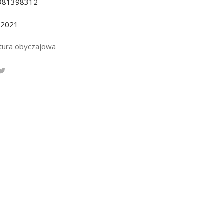
381398312
.2021
atura obyczajowa