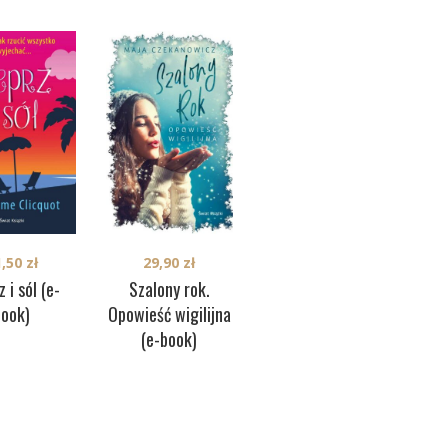
31,50
zł
1,50
zł
29,90
zł
Jeden dzień w
 i sól (e-
Szalony rok.
Pro
grudniu (e-book)
book)
Opowieść wigilijna
(e-book)