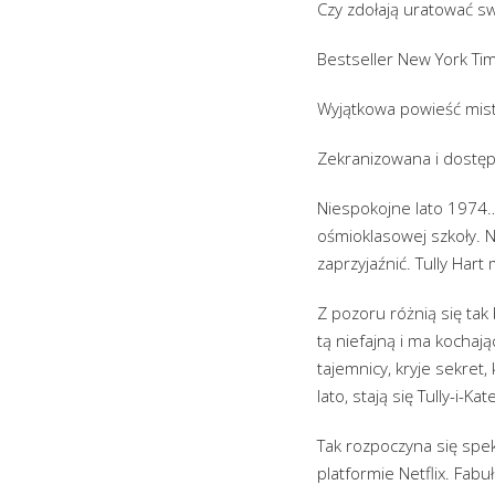
Czy zdołają uratować sw
Bestseller New York Tim
Wyjątkowa powieść mistr
Zekranizowana i dostępn
Niespokojne lato 1974
ośmioklasowej szkoły. Na
zaprzyjaźnić. Tully Hart
Z pozoru różnią się tak
tą niefajną i ma kochaj
tajemnicy, kryje sekret,
lato, stają się Tully-i-
Tak rozpoczyna się spe
platformie Netflix. Fab