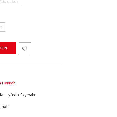
Audiobook
wa
I.PL
in Hannah
 Kuczyńska-Szymala
 mobi