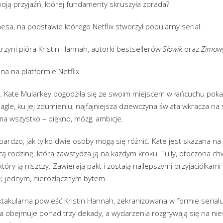
oją przyjaźń, której fundamenty skruszyła zdrada?
esa, na podstawie którego Netflix stworzył popularny serial.
zyni pióra Kristin Hannah, autorki bestsellerów
Słowik
oraz
Zimow
a na platformie Netflix.
… Kate Mularkey pogodziła się ze swoim miejscem w łańcuchu po
gle, ku jej zdumieniu, najfajniejsza dziewczyna świata wkracza na s
 ma wszystko – piękno, mózg, ambicje.
 bardzo, jak tylko dwie osoby mogą się różnić. Kate jest skazana 
ącą rodzinę, która zawstydza ją na każdym kroku. Tully, otoczona c
 który ją niszczy. Zawierają pakt i zostają najlepszymi przyjaciółkam
Kate; jednym, nierozłącznym bytem.
ktakularna powieść Kristin Hannah, zekranizowana w formie seria
uła obejmuje ponad trzy dekady, a wydarzenia rozgrywają się na n