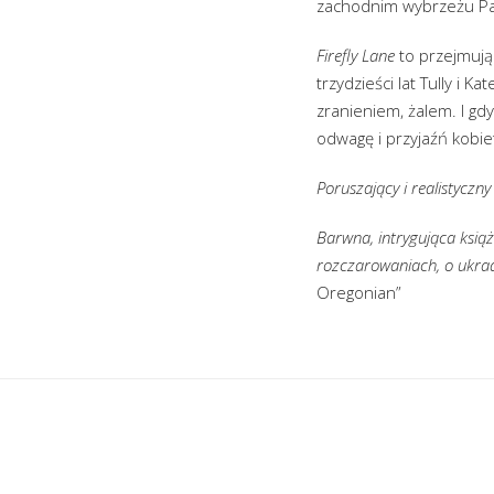
zachodnim wybrzeżu Pa
Firefly Lane
to przejmując
trzydzieści lat Tully i 
zranieniem, żalem. I gdy
odwagę i przyjaźń kobie
Poruszający i realistyczn
Barwna, intrygująca książ
rozczarowaniach, o ukra
Oregonian”