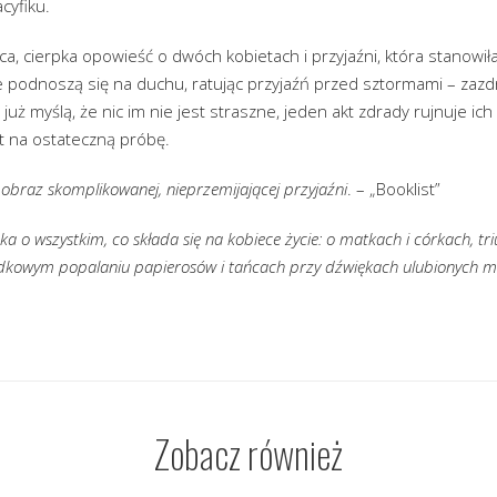
cyfiku.
a, cierpka opowieść o dwóch kobietach i przyjaźni, która stanowiła 
Kate podnoszą się na duchu, ratując przyjaźń przed sztormami – zazdr
 już myślą, że nic im nie jest straszne, jeden akt zdrady rujnuje ich
t na ostateczną próbę.
y obraz skomplikowanej, nieprzemijającej przyjaźni
. – „Booklist”
ka o wszystkim, co składa się na kobiece życie: o matkach i córkach, tr
dkowym popalaniu papierosów i tańcach przy dźwiękach ulubionych me
Zobacz również