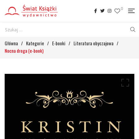
0
Główna
/
Kategorie
/
E-booki
/
Literatura obyczajowa
/
Nocna droga (e-book)