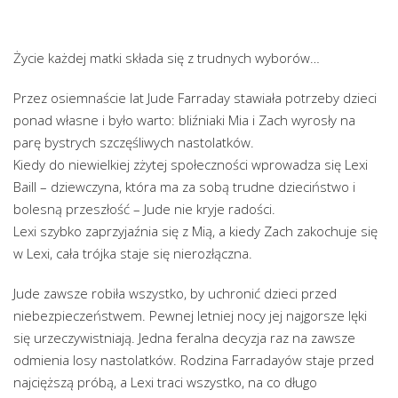
Życie każdej matki składa się z trudnych wyborów…
Przez osiemnaście lat Jude Farraday stawiała potrzeby dzieci
ponad własne i było warto: bliźniaki Mia i Zach wyrosły na
parę bystrych szczęśliwych nastolatków.
Kiedy do niewielkiej zżytej społeczności wprowadza się Lexi
Baill – dziewczyna, która ma za sobą trudne dzieciństwo i
bolesną przeszłość – Jude nie kryje radości.
Lexi szybko zaprzyjaźnia się z Mią, a kiedy Zach zakochuje się
w Lexi, cała trójka staje się nierozłączna.
Jude zawsze robiła wszystko, by uchronić dzieci przed
niebezpieczeństwem. Pewnej letniej nocy jej najgorsze lęki
się urzeczywistniają. Jedna feralna decyzja raz na zawsze
odmienia losy nastolatków. Rodzina Farradayów staje przed
najcięższą próbą, a Lexi traci wszystko, na co długo