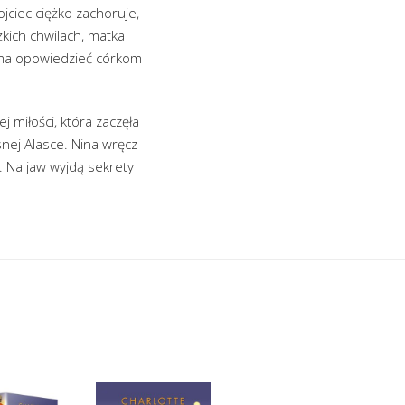
ojciec ciężko zachoruje,
żkich chwilach, matka
a ma opowiedzieć córkom
ej miłości, która zaczęła
nej Alasce. Nina wręcz
 Na jaw wyjdą sekrety