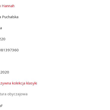
in Hannah
a Puchalska
da
220
381397360
.2020
uzywna kolekcja klasyki
atura obyczajowa