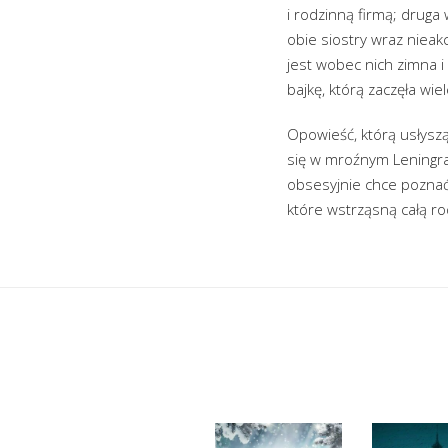
i rodzinną firmą; druga 
obie siostry wraz nieak
jest wobec nich zimna 
bajkę, którą zaczęła wi
Opowieść, którą usłyszą o
się w mroźnym Leningrad
obsesyjnie chce poznać
które wstrząsną całą ro