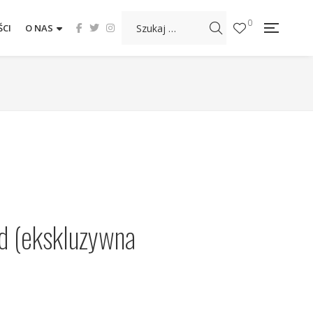
0
CI
O NAS
d (ekskluzywna