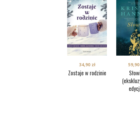
34,90
zł
59,9
Zostaje w rodzinie
Słow
(eksklu
edycj