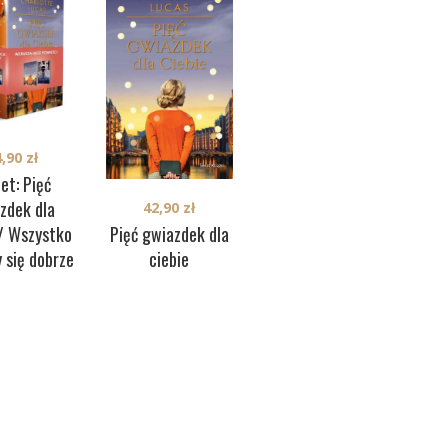
4,90
zł
et: Pięć
Pa
zdek dla
Z
36,90
zł
42,90
zł
Dzielnym będzie
Pięć gwiazdek dla
 / Wszystko
przebaczone
ciebie
 się dobrze