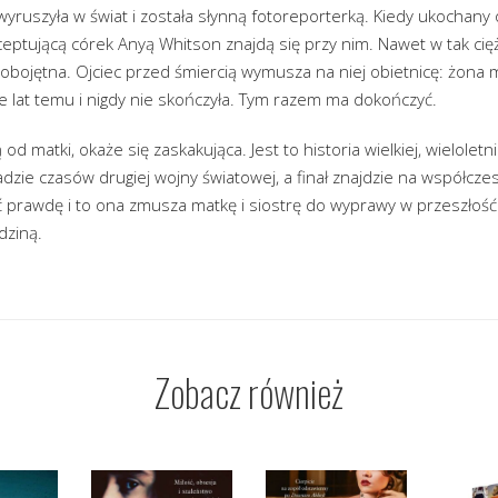
wyruszyła w świat i została słynną fotoreporterką. Kiedy ukochany 
ceptującą córek Anyą Whitson znajdą się przy nim. Nawet w tak cię
i obojętna. Ojciec przed śmiercią wymusza na niej obietnicę: żon
ele lat temu i nigdy nie skończyła. Tym razem ma dokończyć.
d matki, okaże się zaskakująca. Jest to historia wielkiej, wieloletni
zie czasów drugiej wojny światowej, a finał znajdzie na współczes
 prawdę i to ona zmusza matkę i siostrę do wyprawy w przeszłość.
dziną.
Zobacz również