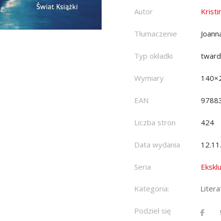
Autor
Krist
Tłumaczenie
Joann
Typ okładki
twar
Wymiary
140×
EAN
9788
Liczba stron
424
Data wydania
12.11
Seria
Ekskl
Kategoria:
Liter
Podziel się