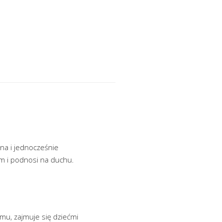
sna i jednocześnie
em i podnosi na duchu.
omu, zajmuje się dziećmi