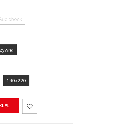
Audiobook
uzywna
140x220
I.PL