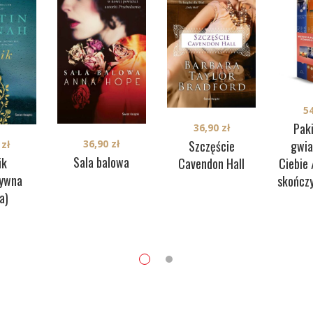
5
Paki
36,90
zł
36,90
zł
Szczęście
gwia
0
zł
Sala balowa
ik
Cavendon Hall
Ciebie
zywna
skończy
a)