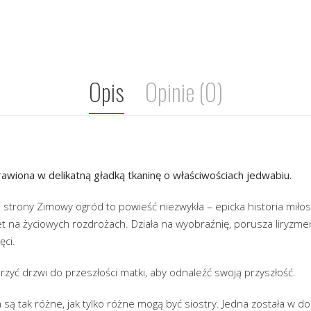
Opis
Opinie (0)
awiona w delikatną gładką tkaninę o właściwościach jedwabiu.
 strony Zimowy ogród to powieść niezwykła – epicka historia miło
et na życiowych rozdrożach. Działa na wyobraźnię, porusza liryzm
ęci.
yć drzwi do przeszłości matki, aby odnaleźć swoją przyszłość.
 są tak różne, jak tylko różne mogą być siostry. Jedna została w d