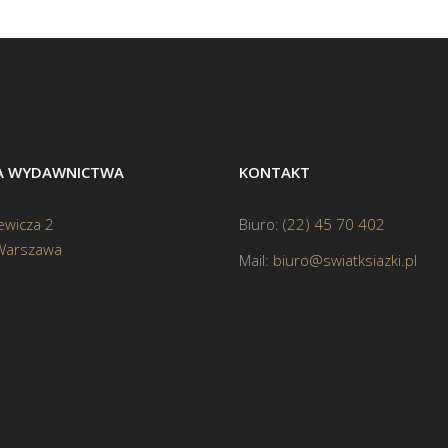
BA WYDAWNICTWA
KONTAKT
ewicza 2
Biuro:
(22) 45 70 402
Warszawa
Mail:
biuro@swiatksiazki.pl