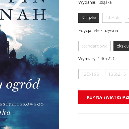
Wydanie
:
Książka
Książka
E-book
Edycja
:
ekskluzywna
standardowa
ekskl
Wymiary
:
140x220
125x195
135x215
KUP NA SWIATKSIAZK