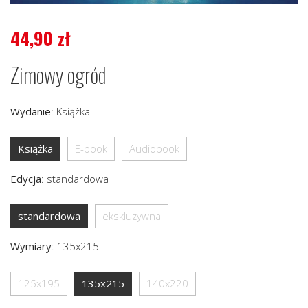
44,90
zł
Zimowy ogród
Wydanie
:
Książka
Książka
E-book
Audiobook
Edycja
:
standardowa
standardowa
ekskluzywna
Wymiary
:
135x215
125x195
135x215
140x220