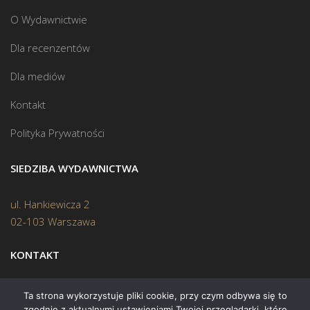
O Wydawnictwie
Dla recenzentów
Dla mediów
Kontakt
Polityka Prywatności
SIEDZIBA WYDAWNICTWA
ul. Hankiewicza 2
02-103 Warszawa
KONTAKT
Biuro:
(22) 45 70 402
Ta strona wykorzystuje pliki cookie, przy czym odbywa się to
zgodnie z aktualnymi ustawieniami Twojej przeglądarki, które