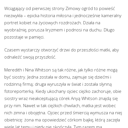
Wciągający od pierwszej strony Zimowy ogród to powieść
niezwykła – epicka historia miłosna i jednocześnie kameralny
portret kobiet na życiowych rozdrożach. Działa na
wyobraźnię, porusza liryzmem i podnosi na duchu. Długo
pozostaje w pamięci.
Czasem wystarczy otworzyć drzwi do przeszłości matki, aby
odnaleźć swoją przyszłość.
Meredith i Nina Whitson są tak różne, jak tylko różne mogą
być siostry. Jedna została w domu, zajmuje się dziećmi i
rodzinną firmą; druga wyruszyła w świat i została słynną
fotoreporterką. Kiedy ukochany ojciec ciężko zachoruje, obie
siostry wraz nieakceptującą córek Anyą Whitson znajdą się
przy nim. Nawet w tak ciężkich chwilach, matka jest wobec
nich zimna i obojętna. Ojciec przed śmiercią wymusza na niej
obietnicę: żona ma opowiedzieć córkom bajkę, którą zaczęła
wiele lat temu i nigdy nie skończyła. Tym razem ma