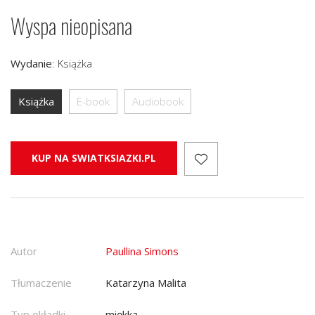
Wyspa nieopisana
Wydanie
:
Książka
Książka
E-book
Audiobook
KUP NA SWIATKSIAZKI.PL
Autor
Paullina Simons
Tłumaczenie
Katarzyna Malita
Typ okładki
miękka