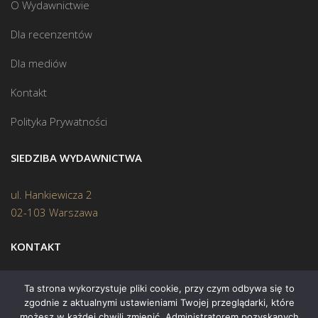
O Wydawnictwie
Dla recenzentów
Dla mediów
Kontakt
Polityka Prywatności
SIEDZIBA WYDAWNICTWA
ul. Hankiewicza 2
02-103 Warszawa
KONTAKT
Biuro:
(22) 45 70 402
Ta strona wykorzystuje pliki cookie, przy czym odbywa się to
zgodnie z aktualnymi ustawieniami Twojej przeglądarki, które
Mail:
biuro@swiatksiazki.pl
możesz w każdej chwili zmienić. Administratorem pozyskanych