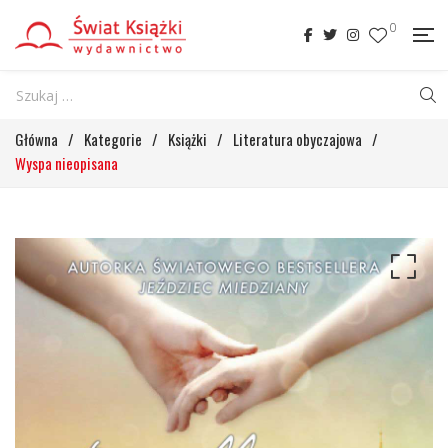
0
Główna
/
Kategorie
/
Książki
/
Literatura obyczajowa
/
Wyspa nieopisana