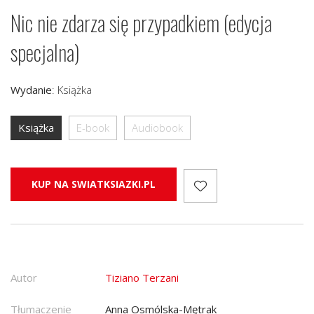
Nic nie zdarza się przypadkiem (edycja
specjalna)
Wydanie
:
Książka
Książka
E-book
Audiobook
KUP NA SWIATKSIAZKI.PL
Autor
Tiziano Terzani
Tłumaczenie
Anna Osmólska-Mętrak