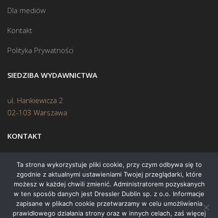
Dla mediów
Kontakt
Polityka Prywatności
SIEDZIBA WYDAWNICTWA
ul. Hankiewicza 2
02-103 Warszawa
KONTAKT
Biuro:
(22) 45 70 402
Ta strona wykorzystuje pliki cookie, przy czym odbywa się to
zgodnie z aktualnymi ustawieniami Twojej przeglądarki, które
Mail:
biuro@swiatksiazki.pl
możesz w każdej chwili zmienić. Administratorem pozyskanych
w ten sposób danych jest Dressler Dublin sp. z o.o. Informacje
zapisane w plikach cookie przetwarzamy w celu umożliwienia
prawidłowego działania strony oraz w innych celach, zaś więcej