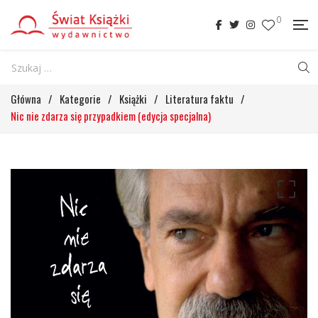
0
Główna
/
Kategorie
/
Książki
/
Literatura faktu
/
Nic nie zdarza się przypadkiem (edycja specjalna)