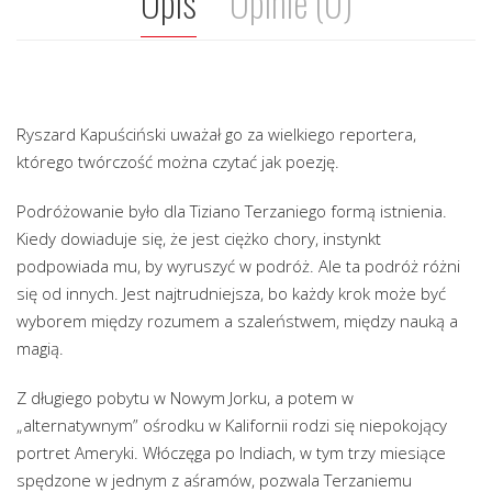
Opis
Opinie (0)
Ryszard Kapuściński uważał go za wielkiego reportera,
którego twórczość można czytać jak poezję.
Podróżowanie było dla Tiziano Terzaniego formą istnienia.
Kiedy dowiaduje się, że jest ciężko chory, instynkt
podpowiada mu, by wyruszyć w podróż. Ale ta podróż różni
się od innych. Jest najtrudniejsza, bo każdy krok może być
wyborem między rozumem a szaleństwem, między nauką a
magią.
Z długiego pobytu w Nowym Jorku, a potem w
„alternatywnym” ośrodku w Kalifornii rodzi się niepokojący
portret Ameryki. Włóczęga po Indiach, w tym trzy miesiące
spędzone w jednym z aśramów, pozwala Terzaniemu