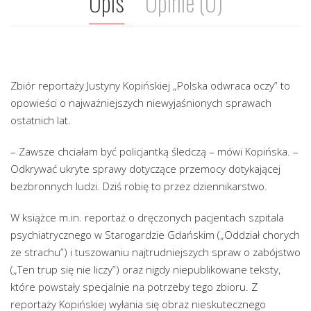
Opis
Opinie (0)
Zbiór reportaży Justyny Kopińskiej „Polska odwraca oczy” to
opowieści o najważniejszych niewyjaśnionych sprawach
ostatnich lat.
– Zawsze chciałam być policjantką śledczą – mówi Kopińska. –
Odkrywać ukryte sprawy dotyczące przemocy dotykającej
bezbronnych ludzi. Dziś robię to przez dziennikarstwo.
W książce m.in. reportaż o dręczonych pacjentach szpitala
psychiatrycznego w Starogardzie Gdańskim („Oddział chorych
ze strachu”) i tuszowaniu najtrudniejszych spraw o zabójstwo
(„Ten trup się nie liczy”) oraz nigdy niepublikowane teksty,
które powstały specjalnie na potrzeby tego zbioru. Z
reportaży Kopińskiej wyłania się obraz nieskutecznego