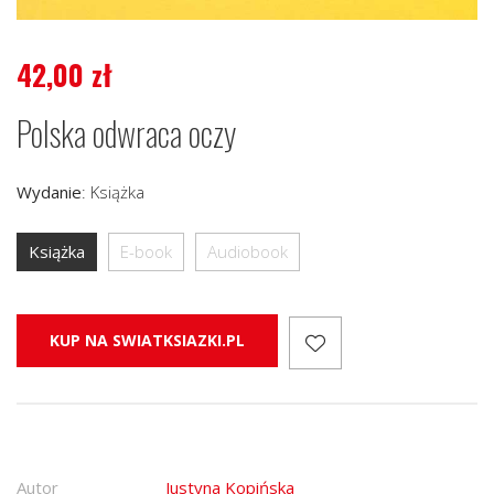
42,00
zł
Polska odwraca oczy
Wydanie
:
Książka
Książka
E-book
Audiobook
KUP NA SWIATKSIAZKI.PL
Autor
Justyna Kopińska