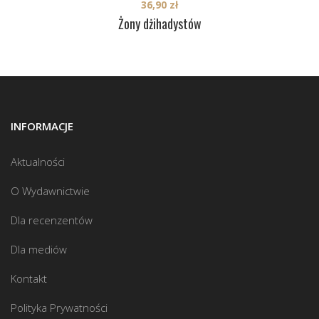
36,90
zł
Żony dżihadystów
INFORMACJE
Aktualności
O Wydawnictwie
Dla recenzentów
Dla mediów
Kontakt
Polityka Prywatności