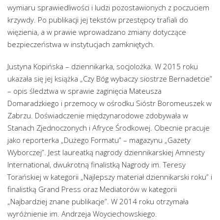
wymiaru sprawiedliwości i ludzi pozostawionych z poczuciem
krzywdy. Po publikacji jej tekstów przestępcy trafiali do
więzienia, a w prawie wprowadzano zmiany dotyczące
bezpieczeństwa w instytucjach zamkniętych.
Justyna Kopińska – dziennikarka, socjolożka. W 2015 roku
ukazała się jej książka „Czy Bóg wybaczy siostrze Bernadetcie”
– opis śledztwa w sprawie zaginięcia Mateusza
Domaradzkiego i przemocy w ośrodku Sióstr Boromeuszek w
Zabrzu. Doświadczenie międzynarodowe zdobywała w
Stanach Zjednoczonych i Afryce Środkowej. Obecnie pracuje
jako reporterka „Dużego Formatu” – magazynu „Gazety
Wyborczej”. Jest laureatką nagrody dziennikarskiej Amnesty
International, dwukrotną finalistką Nagrody im. Teresy
Torańskiej w kategorii „Najlepszy materiał dziennikarski roku” i
finalistką Grand Press oraz Mediatorów w kategorii
„Najbardziej znane publikacje”. W 2014 roku otrzymała
wyróżnienie im. Andrzeja Woyciechowskiego.