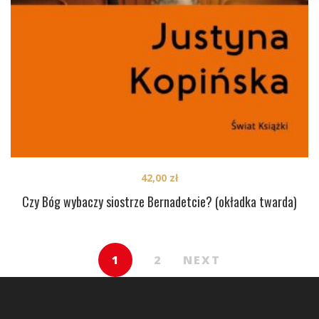
42,00
zł
Czy Bóg wybaczy siostrze Bernadetcie? (okładka twarda)
1
2
NEXT