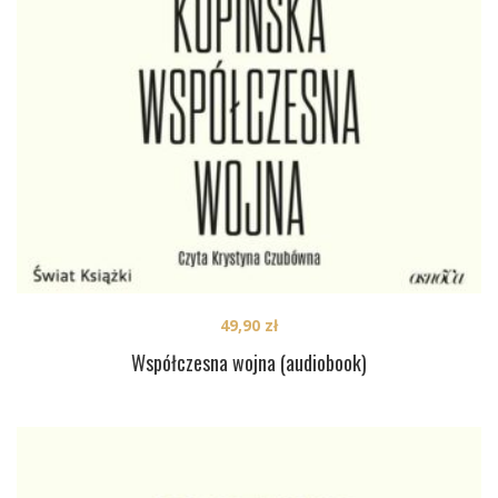
49,90
zł
Współczesna wojna (audiobook)