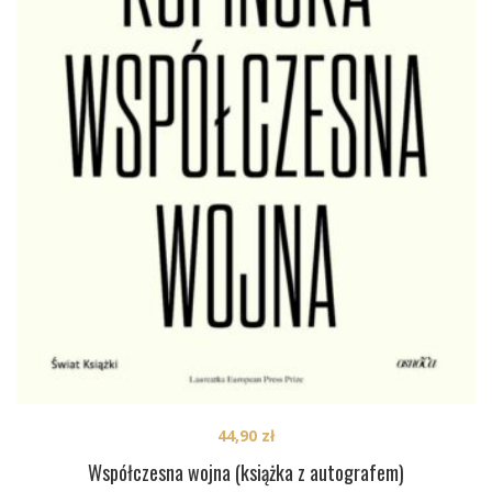
44,90
zł
Współczesna wojna (książka z autografem)