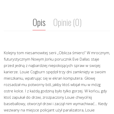
Opis
Opinie (0)
Kolejny tom niesamowitej serii „Oblicza śmierci” W mrocznym,
futurystycznym Nowym Jorku porucznik Eve Dallas staje
przed jedną z najbardziej niepokojących spraw w swojej
karierze. Louie Cogburn spędził trzy dni zamknięty w swoim
mieszkaniu, wpatrując się w ekran komputera. Głowę
rozsadzał mu potworny ból, jakby ktoś wbijał mu w mózg
ostre kolce. I z każdą godziną było tylko gorzej. W końcu, gdy
ktoś zapukał do drzwi, zrozpaczony Louie chwycił kij
baseballowy, otworzył drzwi i zaczął nim wymachiwać… Kiedy
wezwany na miejsce policjant użył paralizatora, Louie