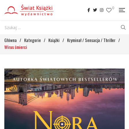
0
Główna
/
Kategorie
/
Książki
/
Kryminał / Sensacja / Thriller
/
Wirus śmierci