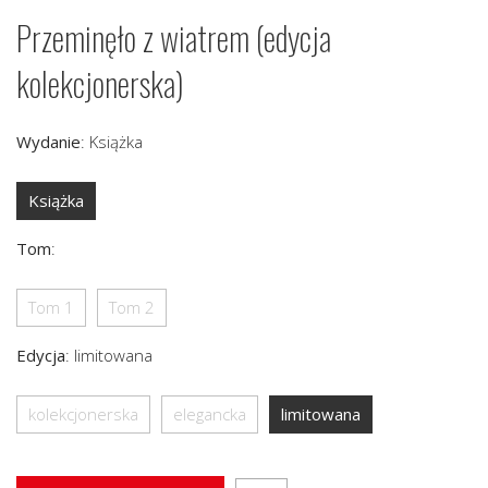
Przeminęło z wiatrem (edycja
kolekcjonerska)
Wydanie
:
Książka
Książka
Tom
:
Tom 1
Tom 2
Edycja
:
limitowana
kolekcjonerska
elegancka
limitowana