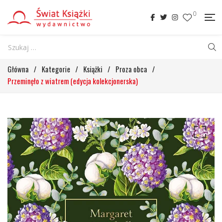
0
Główna
/
Kategorie
/
Książki
/
Proza obca
/
Przeminęło z wiatrem (edycja kolekcjonerska)