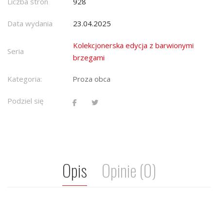
Liczba stron
928
Data wydania
23.04.2025
Kolekcjonerska edycja z barwionymi
Seria
brzegami
Kategoria:
Proza obca
Podziel się
Opis
Opinie (0)