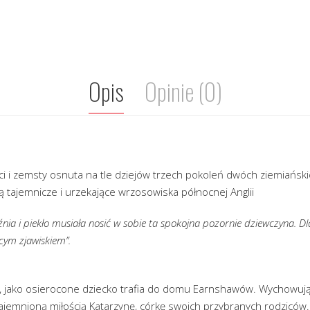
Opis
Opinie (0)
ości i zemsty osnuta na tle dziejów trzech pokoleń dwóch ziemiański
ą tajemnicze i urzekające wrzosowiska północnej Anglii
źnia i piekło musiała nosić w sobie ta spokojna pozornie dziewczyna. D
cym zjawiskiem”.
ff, jako osierocone dziecko trafia do domu Earnshawów. Wychowują
ajemnioną miłością Katarzynę, córkę swoich przybranych rodziców