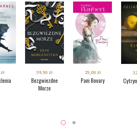
59,90
zł
25,00
zł
0
zł
3
Bezgwiezdne
Pani Bovary
clenia
Cytryn
Morze