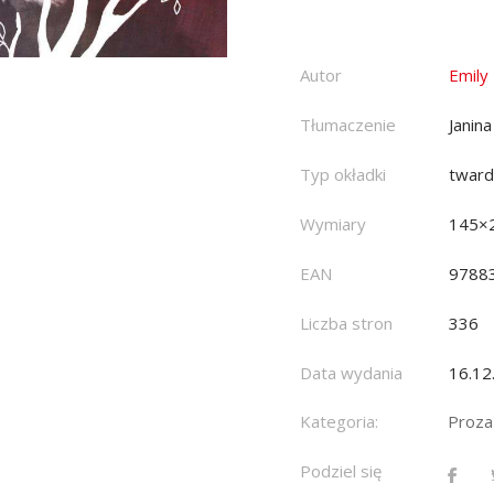
Autor
Emily
Tłumaczenie
Janin
Typ okładki
twar
Wymiary
145×
EAN
9788
Liczba stron
336
Data wydania
16.12
Kategoria:
Proza
Podziel się