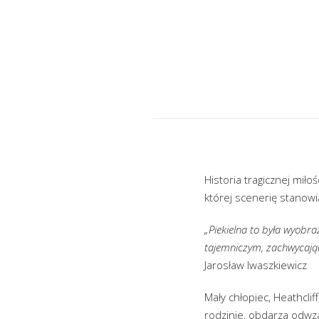
Historia tragicznej mił
której scenerię stanowi
„Piekielna to była wyobra
tajemniczym, zachwycają
Jarosław Iwaszkiewicz
Mały chłopiec, Heathcli
rodzinie, obdarza odwz