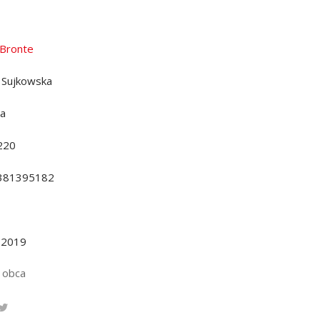
 Bronte
a Sujkowska
da
220
381395182
.2019
 obca