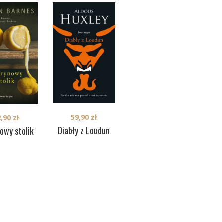
59,90
zł
2,90
zł
44,90
zł
Dr
Diabły z Loudun
owy stolik
Arthur & George