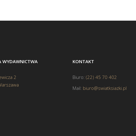
BA WYDAWNICTWA
KONTAKT
ewicza 2
Biuro:
(22) 45 70 402
Warszawa
Mail:
biuro@swiatksiazki.pl