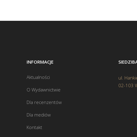
INFORMACJE
SIEDZI
Aktualności
ul. Hanki
02-103 
O Wydawnictwie
Dla recenzentów
Dla mediów
Kontakt