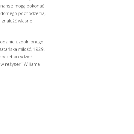
nwenanse mogą pokonać
ewiadomego pochodzenia,
o znaleźć własne
 rodzinie uzdolnionego
zatańska miłość, 1929,
poczet arcydzieł
 w reżyserii Williama