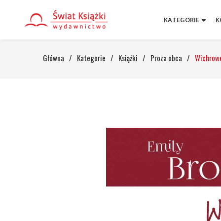
KATEGORIE
K
Główna
/
Kategorie
/
Książki
/
Proza obca
/
Wichrowe