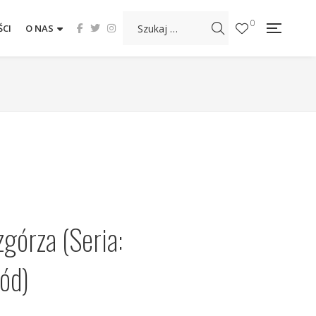
0
CI
O NAS
órza (Seria:
ród)