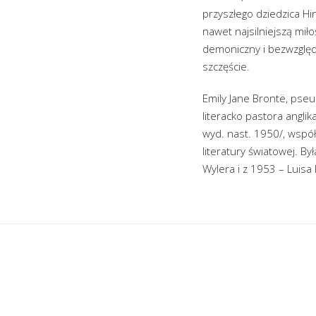
przyszłego dziedzica H
nawet najsilniejszą mił
demoniczny i bezwzględ
szczęście.
Emily Jane Brontë, pseud
literacko pastora angli
wyd. nast. 1950/, współ
literatury światowej. By
Wylera i z 1953 – Luisa