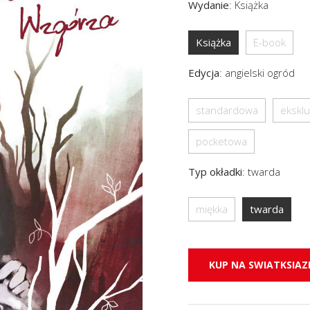
Wydanie
:
Książka
Książka
E-book
Edycja
:
angielski ogród
standardowa
ekskl
pocketowa
Typ okładki
:
twarda
miękka
twarda
KUP NA SWIATKSIAZK