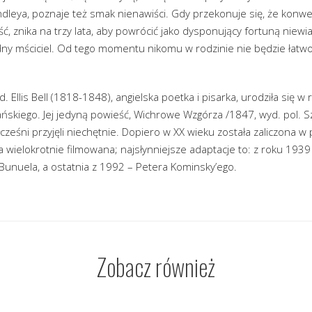
indleya, poznaje też smak nienawiści. Gdy przekonuje się, że ko
ość, znika na trzy lata, aby powrócić jako dysponujący fortuną ni
ny mściciel. Od tego momentu nikomu w rodzinie nie będzie łatw
. Ellis Bell (1818-1848), angielska poetka i pisarka, urodziła się w
kańskiego. Jej jedyną powieść, Wichrowe Wzgórza /1847, wyd. pol. S
cześni przyjęli niechętnie. Dopiero w XX wieku została zaliczona w 
ła wielokrotnie filmowana; najsłynniejsze adaptacje to: z roku 1939
 Bunuela, a ostatnia z 1992 – Petera Kominsky’ego.
Zobacz również