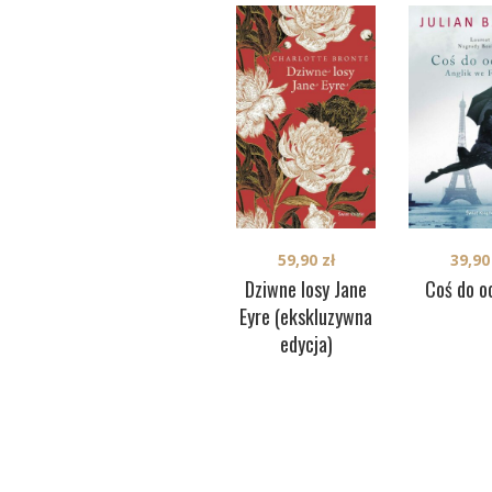
59,90
zł
39,9
Dziwne losy Jane
Coś do o
Eyre (ekskluzywna
edycja)