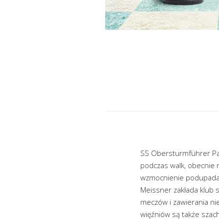
SS Obersturmführer Pa
podczas walk, obecnie m
wzmocnienie podupadają
Meissner zakłada klub
meczów i zawierania ni
więźniów są także szachi