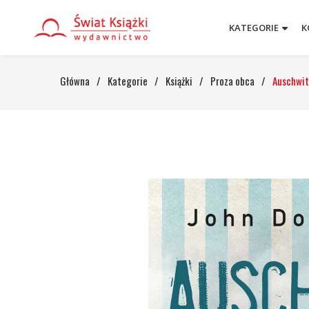
KATEGORIE
K
Główna
/
Kategorie
/
Książki
/
Proza obca
/
Auschwit