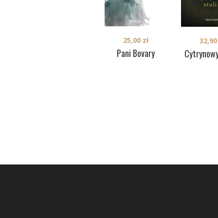
25,00
zł
32,9
Pani Bovary
Cytrynowy