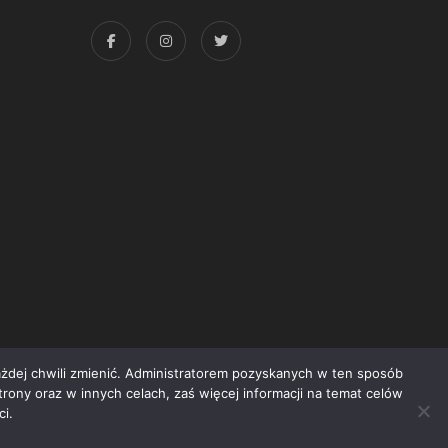
każdej chwili zmienić. Administratorem pozyskanych w ten sposób
trony oraz w innych celach, zaś więcej informacji na temat celów
yright © 2015 Świat Książki. Wszelkie prawa zastrzeżone
i.