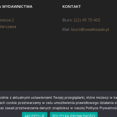
BA WYDAWNICTWA
KONTAKT
ewicza 2
Biuro:
(22) 45 70 402
Warszawa
Mail:
biuro@swiatksiazki.pl
godnie z aktualnymi ustawieniami Twojej przeglądarki, które możesz w 
ikach cookie przetwarzamy w celu umożliwienia prawidłowego działania s
Cop
raz zasad przetwarzania danych znajdziesz w naszej Polityce Prywatnośc
AKCEPTUJĘ
POLITYKA PRYWATNOŚCI