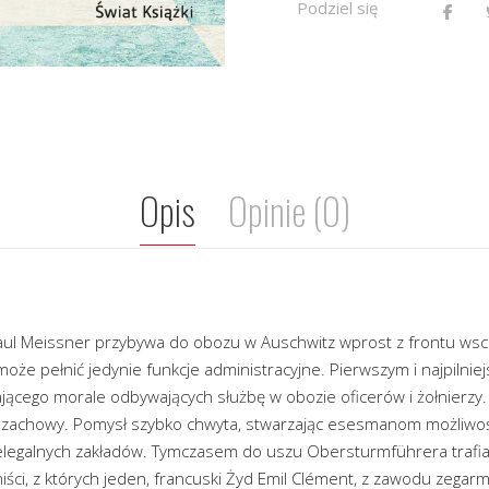
Podziel się
Opis
Opinie (0)
ul Meissner przybywa do obozu w Auschwitz wprost z frontu wsc
oże pełnić jedynie funkcje administracyjne. Pierwszym i najpilnie
cego morale odbywających służbę w obozie oficerów i żołnierzy.
 szachowy. Pomysł szybko chwyta, stwarzając esesmanom możliwo
elegalnych zakładów. Tymczasem do uszu Obersturmführera trafia
ści, z których jeden, francuski Żyd Emil Clément, z zawodu zegarmis