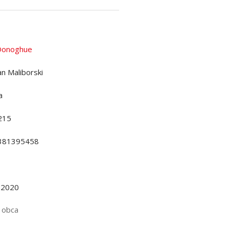
Donoghue
n Maliborski
a
215
381395458
.2020
 obca