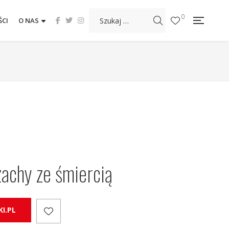
0
CI
O NAS
zachy ze śmiercią
I.PL