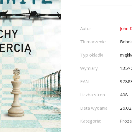
Autor
John 
Tłumaczenie
Bohda
Typ okładki
miękk
Wymiary
135×
EAN
9788
Liczba stron
408
Data wydania
26.02
Kategoria:
Proza