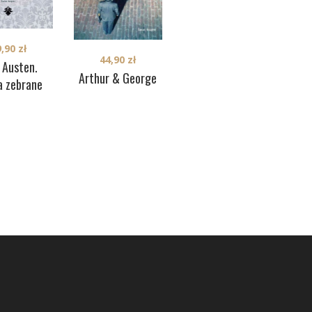
49,90
zł
9,90
zł
44,90
zł
Jane Austen.
 Austen.
Arthur & George
Dzieła wybrane
a zebrane