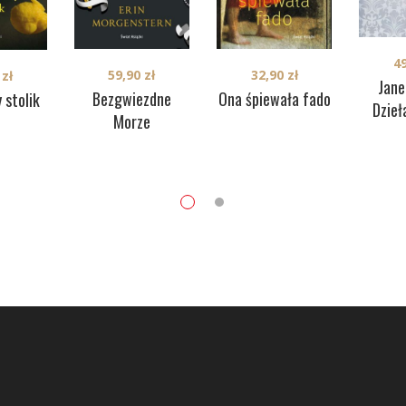
4
59,90
zł
32,90
zł
0
zł
Jane
Bezgwiezdne
Ona śpiewała fado
 stolik
Dzieł
Morze