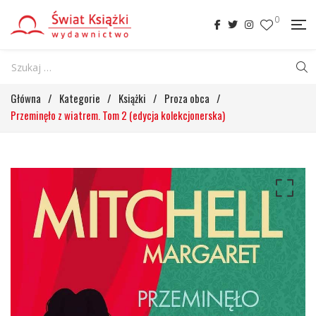
0
Główna
/
Kategorie
/
Książki
/
Proza obca
/
Przeminęło z wiatrem. Tom 2 (edycja kolekcjonerska)