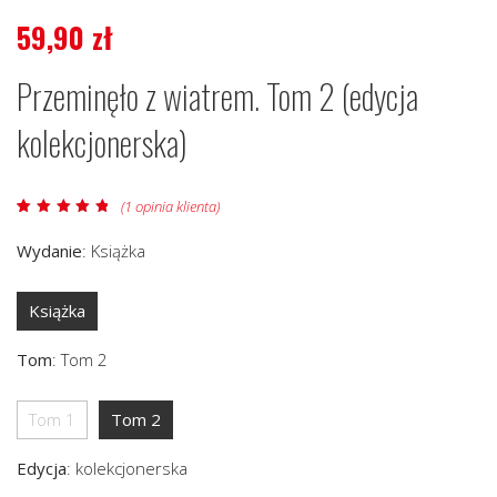
59,90
zł
Przeminęło z wiatrem. Tom 2 (edycja
kolekcjonerska)
(
1
opinia klienta)
Oceniony
1
5.00
na 5 na
Wydanie
:
Książka
podstawie
oceny klienta
Książka
Tom
:
Tom 2
Tom 1
Tom 2
Edycja
:
kolekcjonerska