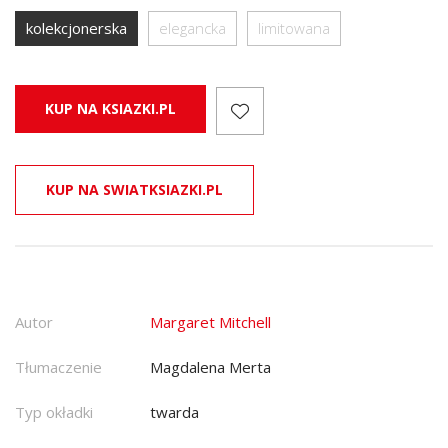
kolekcjonerska
elegancka
limitowana
KUP NA KSIAZKI.PL
KUP NA SWIATKSIAZKI.PL
Autor
Margaret Mitchell
Tłumaczenie
Magdalena Merta
Typ okładki
twarda