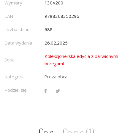
Wymiary
130×200
EAN
9788368350296
Liczba stron
688
Data wydania
26.02.2025
Kolekcjonerska edycja z barwionymi
Seria
brzegami
Kategoria:
Proza obca
Podziel się
Opis
Opinie (1)