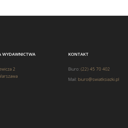
BA WYDAWNICTWA
KONTAKT
ewicza 2
Biuro:
(22) 45 70 402
Warszawa
Mail:
biuro@swiatksiazki.pl