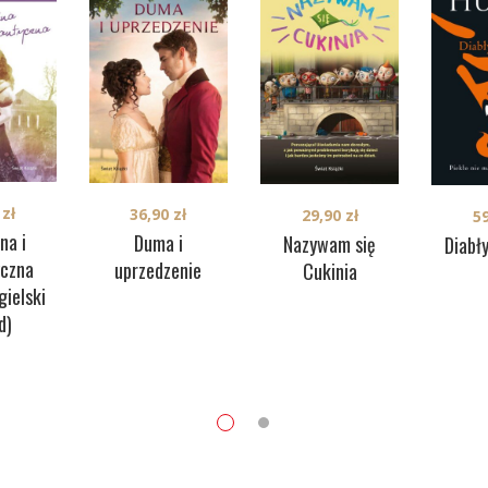
0
zł
36,90
zł
29,90
zł
5
na i
Duma i
Nazywam się
Diabł
czna
uprzedzenie
Cukinia
gielski
d)