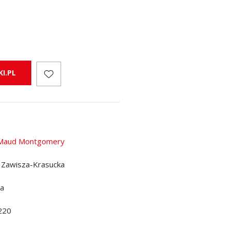
I.PL
 Maud Montgomery
a Zawisza-Krasucka
da
220