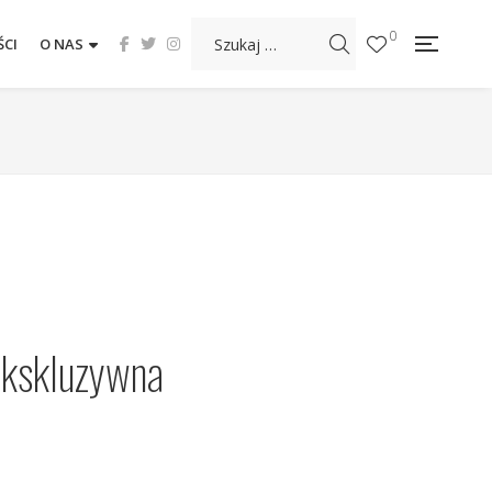
0
CI
O NAS
ekskluzywna