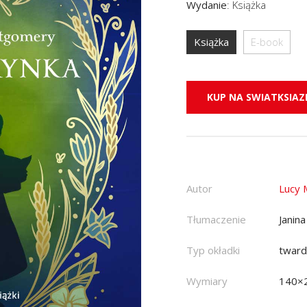
Wydanie
:
Książka
Książka
E-book
KUP NA SWIATKSIAZK
Autor
Lucy
Tłumaczenie
Janin
Typ okładki
twar
Wymiary
140×