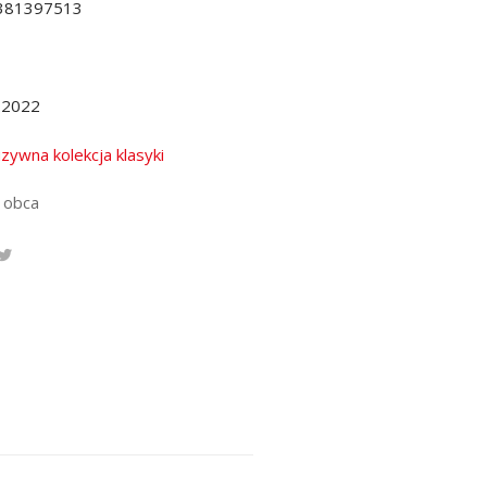
381397513
.2022
uzywna kolekcja klasyki
 obca