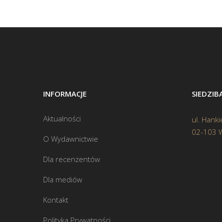
INFORMACJE
SIEDZI
Aktualności
ul. Hanki
02-103 
O Wydawnictwie
Dla recenzentów
Dla mediów
Kontakt
Polityka Prywatności