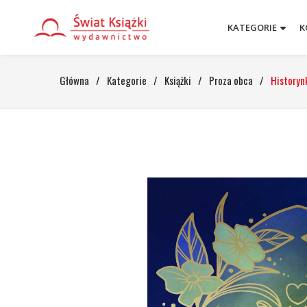
KATEGORIE
K
Główna
/
Kategorie
/
Książki
/
Proza obca
/
Historyn