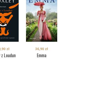
15,00
zł
36,90
zł
9,90
zł
Stulatek, który
Emma
y z Loudun
wyskoczył przez
okno i zniknął