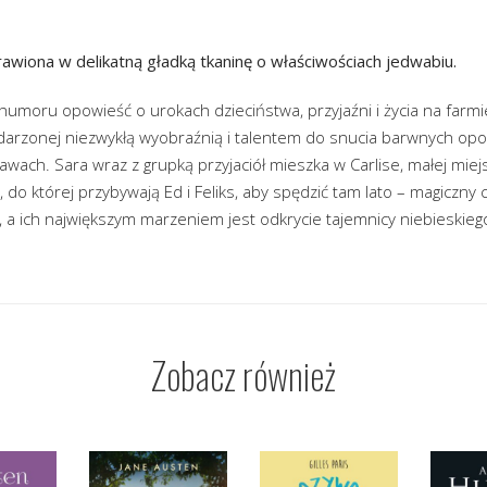
awiona w delikatną gładką tkaninę o właściwościach jedwabiu.
 humoru opowieść o urokach dzieciństwa, przyjaźni i życia na farmie
bdarzonej niezwykłą wyobraźnią i talentem do snucia barwnych opo
bawach. Sara wraz z grupką przyjaciół mieszka w Carlise, małej mie
 do której przybywają Ed i Feliks, aby spędzić tam lato – magiczny 
, a ich największym marzeniem jest odkrycie tajemnicy niebieskieg
Zobacz również