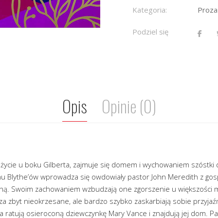
Kategoria:
Proza
Podziel się
Opis
Opinie (0)
e życie u boku Gilberta, zajmuje się domem i wychowaniem szóstki
u Blythe’ów wprowadza się owdowiały pastor John Meredith z gospo
i Uną. Swoim zachowaniem wzbudzają one zgorszenie u większości
 za zbyt nieokrzesane, ale bardzo szybko zaskarbiają sobie przyjaź
ra ratują osieroconą dziewczynkę Mary Vance i znajdują jej dom. P