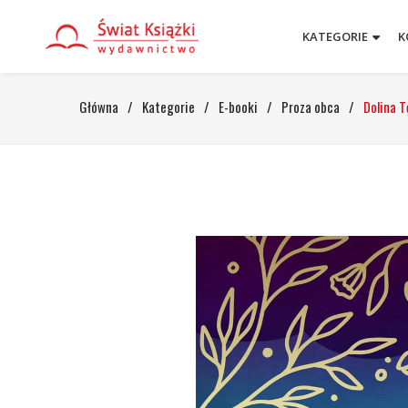
KATEGORIE
K
Główna
/
Kategorie
/
E-booki
/
Proza obca
/
Dolina T