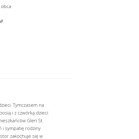
 obca
 dzieci. Tymczasem na
sią i z czwórką dzieci:
 mieszkańców Glen St
ń i sympatię rodziny
astor zakochuje się w