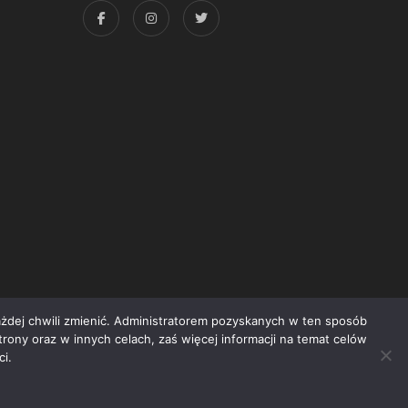
każdej chwili zmienić. Administratorem pozyskanych w ten sposób
trony oraz w innych celach, zaś więcej informacji na temat celów
yright © 2015 Świat Książki. Wszelkie prawa zastrzeżone
i.