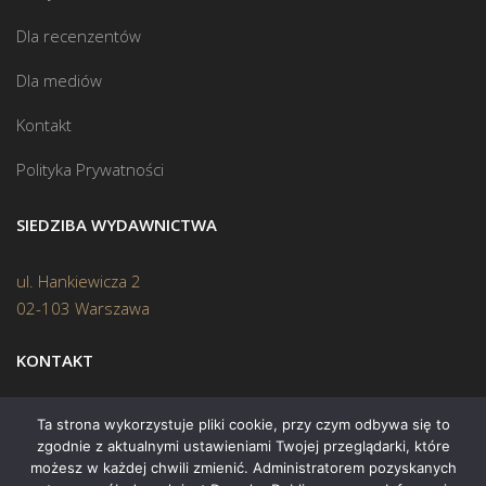
Dla recenzentów
Dla mediów
Kontakt
Polityka Prywatności
SIEDZIBA WYDAWNICTWA
ul. Hankiewicza 2
02-103 Warszawa
KONTAKT
Biuro:
(22) 45 70 402
Ta strona wykorzystuje pliki cookie, przy czym odbywa się to
zgodnie z aktualnymi ustawieniami Twojej przeglądarki, które
Mail:
biuro@swiatksiazki.pl
możesz w każdej chwili zmienić. Administratorem pozyskanych