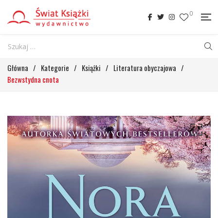
0
Główna
/
Kategorie
/
Książki
/
Literatura obyczajowa
/
Bezwstydna cnota