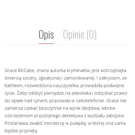
Opis
Opinie (0)
Grace McCabe, znana autorka kryminałów, jest wstrząśnięta
śmiercią siostry, zgwałconej i zamordowanej. I odkryciem, że
Kathleen, rozwiedziona nauczycielka, prowadziła podwójne
życie. Żeby zdobyć pieniądze na adwokata i odzyskać prawo
do opieki nad synem, pracowała w sekstelefonie. Grace nie
zamierza czekać bezczynnie na wynik śledztwa, wbrew
ostrzeżeniom przystojnego detektywa z wydziału zabójstw.
Postanawia zwabić mordercę w pułapkę, w której ona sama
będzie przynętą.