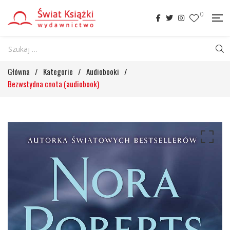
0
Główna
/
Kategorie
/
Audiobooki
/
Bezwstydna cnota (audiobook)