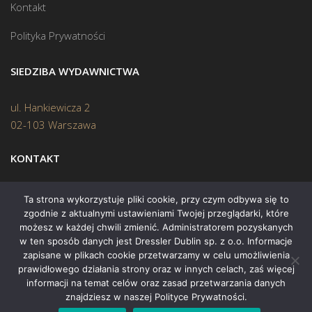
Kontakt
Polityka Prywatności
SIEDZIBA WYDAWNICTWA
ul. Hankiewicza 2
02-103 Warszawa
KONTAKT
Biuro:
(22) 45 70 402
Ta strona wykorzystuje pliki cookie, przy czym odbywa się to
zgodnie z aktualnymi ustawieniami Twojej przeglądarki, które
Mail:
biuro@swiatksiazki.pl
możesz w każdej chwili zmienić. Administratorem pozyskanych
w ten sposób danych jest Dressler Dublin sp. z o.o. Informacje
zapisane w plikach cookie przetwarzamy w celu umożliwienia
prawidłowego działania strony oraz w innych celach, zaś więcej
informacji na temat celów oraz zasad przetwarzania danych
znajdziesz w naszej Polityce Prywatności.
Copyright © 2015 Świat Książki. Wszelkie prawa zastrzeżone