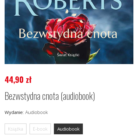
44,90
zł
Bezwstydna cnota (audiobook)
Wydanie
:
Audiobook
Książka
E-book
Audiobook