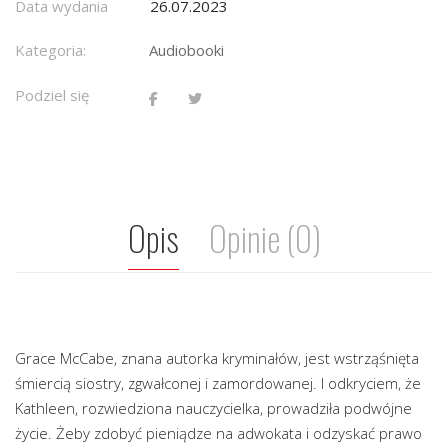
Data wydania
26.07.2023
Kategoria:
Audiobooki
Podziel się
Opis
Opinie (0)
Grace McCabe, znana autorka kryminałów, jest wstrząśnięta
śmiercią siostry, zgwałconej i zamordowanej. I odkryciem, że
Kathleen, rozwiedziona nauczycielka, prowadziła podwójne
życie. Żeby zdobyć pieniądze na adwokata i odzyskać prawo