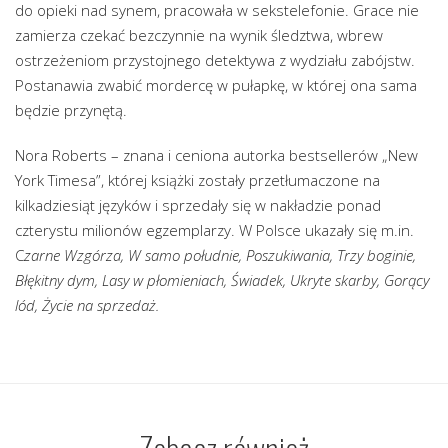
do opieki nad synem, pracowała w sekstelefonie. Grace nie
zamierza czekać bezczynnie na wynik śledztwa, wbrew
ostrzeżeniom przystojnego detektywa z wydziału zabójstw.
Postanawia zwabić mordercę w pułapkę, w której ona sama
będzie przynętą.
Nora Roberts – znana i ceniona autorka bestsellerów „New
York Timesa”, której książki zostały przetłumaczone na
kilkadziesiąt języków i sprzedały się w nakładzie ponad
czterystu milionów egzemplarzy. W Polsce ukazały się m.in.
C
zarne Wzgórza, W samo południe, Poszukiwania, Trzy boginie,
Błękitny dym, Lasy w płomieniach, Świadek, Ukryte skarby, Gorący
lód, Życie na sprzedaż.