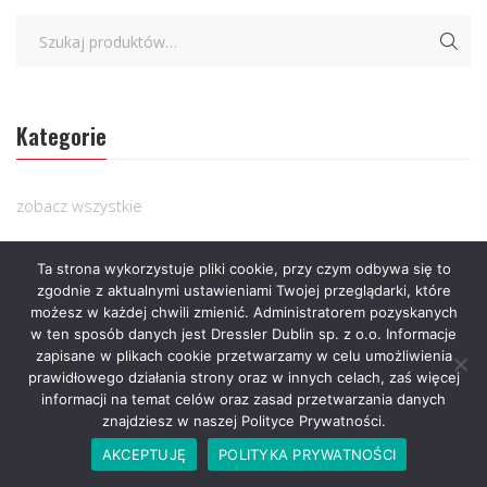
Kategorie
zobacz wszystkie
Czułe Strony – 25.03.2026
Ta strona wykorzystuje pliki cookie, przy czym odbywa się to
zgodnie z aktualnymi ustawieniami Twojej przeglądarki, które
Mroczne Strony – 25.03.2026
możesz w każdej chwili zmienić. Administratorem pozyskanych
w ten sposób danych jest Dressler Dublin sp. z o.o. Informacje
Książki
zapisane w plikach cookie przetwarzamy w celu umożliwienia
prawidłowego działania strony oraz w innych celach, zaś więcej
Literatura piękna
informacji na temat celów oraz zasad przetwarzania danych
znajdziesz w naszej Polityce Prywatności.
Albumy
AKCEPTUJĘ
POLITYKA PRYWATNOŚCI
Biografie / Wspomnienia