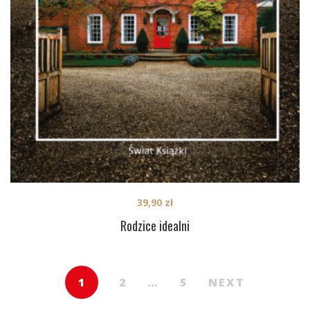
39,90
zł
Rodzice idealni
1
2
…
5
NEXT