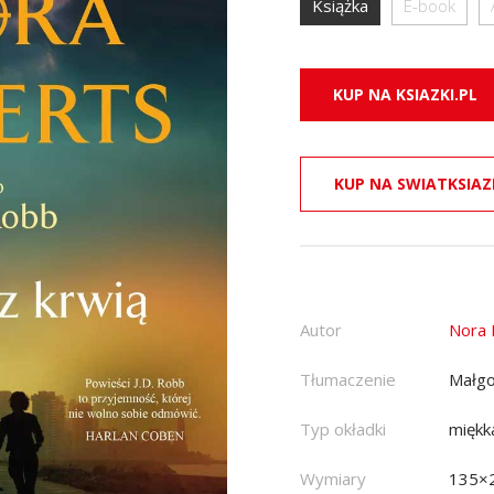
Książka
E-book
KUP NA KSIAZKI.PL
KUP NA SWIATKSIAZ
Autor
Nora 
Tłumaczenie
Małgo
Typ okładki
miękk
Wymiary
135×