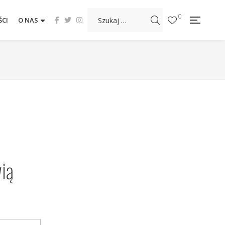
0
CI
O NAS
wią