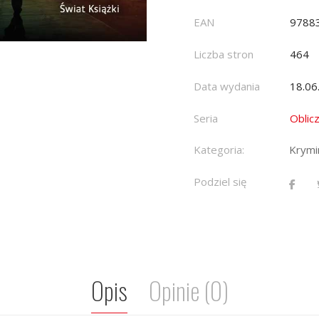
EAN
9788
Liczba stron
464
Data wydania
18.06
Seria
Oblic
Kategoria:
Krymin
Podziel się
Opis
Opinie (0)