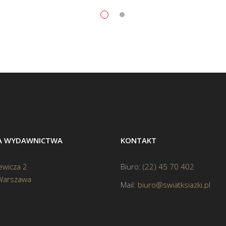
BA WYDAWNICTWA
KONTAKT
ewicza 2
Biuro:
(22) 45 70 402
Warszawa
Mail:
biuro@swiatksiazki.pl