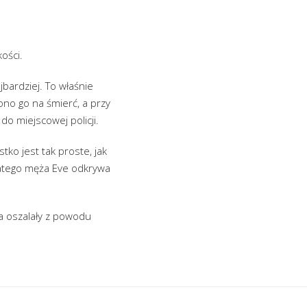
kości.
bardziej. To właśnie
no go na śmierć, a przy
do miejscowej policji.
tko jest tak proste, jak
atego męża Eve odkrywa
a oszalały z powodu