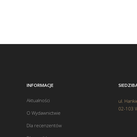
INFORMACJE
SIEDZI
Aktualności
ul. Hanki
02-103 
O Wydawnictwie
Dla recenzentów