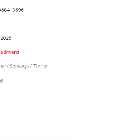
368419696
.2025
za śmierci
ał / Sensacja / Thriller