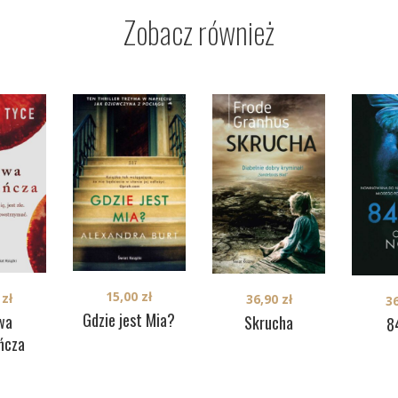
Zobacz również
15,00
zł
0
zł
36,90
zł
3
Gdzie jest Mia?
wa
Skrucha
8
ńcza