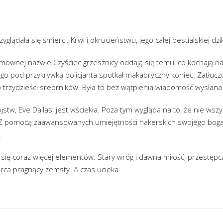
yglądała się śmierci. Krwi i okrucieństwu, jego całej bestialskiej dzi
mownej nazwie Czyściec grzesznicy oddają się temu, co kochają naj
o pod przykrywką policjanta spotkał makabryczny koniec. Zatłuczo
 trzydzieści srebrników. Była to bez wątpienia wiadomość wysłana 
stw, Eve Dallas, jest wściekła. Poza tym wygląda na to, że nie wszys
 Z pomocą zaawansowanych umiejętności hakerskich swojego bog
.
się coraz więcej elementów. Stary wróg i dawna miłość, przestępc
ca pragnący zemsty. A czas ucieka.