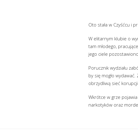
Oto stała w Czyśćcu i prz
W elitarnym klubie o wy
tam młodego, pracująceg
jego ciele pozostawiono
Porucznik wydziału zabój
by się mogło wydawać.
obrzydliwą sieć korupcji
Wkrótce w grze pojawia 
narkotyków oraz morder