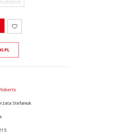
Audiobook
KI.PL
Roberts
rzata Stefaniuk
a
215