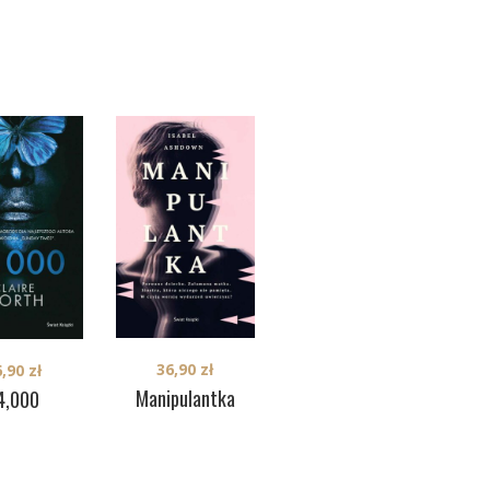
39,90
zł
36,90
zł
6,90
zł
Nefrytowy
Ni
Manipulantka
4,000
różaniec. Cykl z
Erastem
Fandorinem