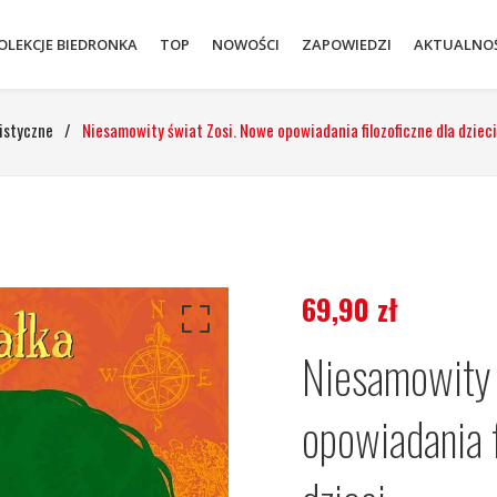
OLEKCJE BIEDRONKA
TOP
NOWOŚCI
ZAPOWIEDZI
AKTUALNOŚ
istyczne
/
Niesamowity świat Zosi. Nowe opowiadania filozoficzne dla dzieci
69,90
zł
Niesamowity 
opowiadania f