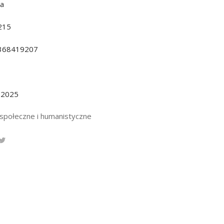
da
215
368419207
.2025
 społeczne i humanistyczne