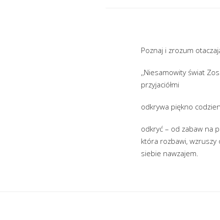
Poznaj i zrozum otaczają
,,Niesamowity świat Zosi
przyjaciółmi
odkrywa piękno codzien
odkryć – od zabaw na po
która rozbawi, wzruszy 
siebie nawzajem.