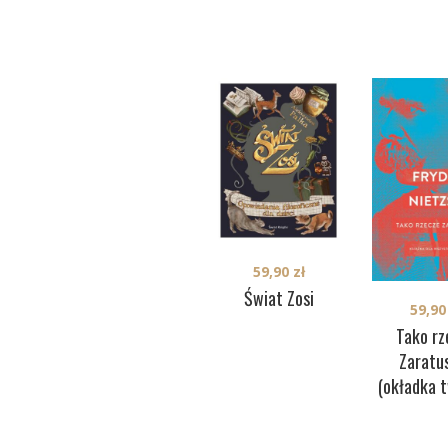
59,90
zł
Świat Zosi
59,9
Tako rz
Zaratu
(okładka 