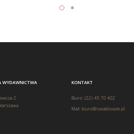
BA WYDAWNICTWA
KONTAKT
ewicza 2
Biuro:
(22) 45 70 402
Warszawa
Mail:
biuro@swiatksiazki.pl