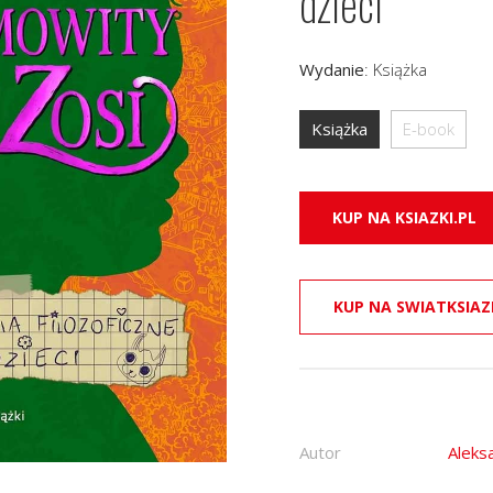
dzieci
Wydanie
:
Książka
Książka
E-book
KUP NA KSIAZKI.PL
KUP NA SWIATKSIAZ
Autor
Aleks