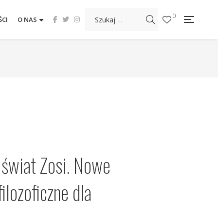
0
CI
O NAS
świat Zosi. Nowe
ilozoficzne dla