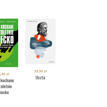
39,90
zł
4,90
zł
49,90
zł
Uczta
 kochane
Psychopatologia
toletnie
życia codziennego
p
ziecko
(okładka twarda)
(o