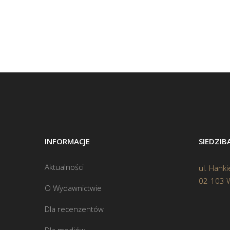
INFORMACJE
SIEDZI
Aktualności
ul. Hanki
02-103 
O Wydawnictwie
Dla recenzentów