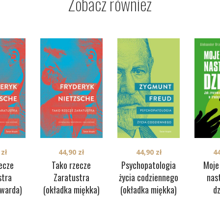
Zobacz również
0
zł
44,90
zł
44,90
zł
4
ecze
Tako rzecze
Psychopatologia
Moje
stra
Zaratustra
życia codziennego
nas
twarda)
(okładka miękka)
(okładka miękka)
d