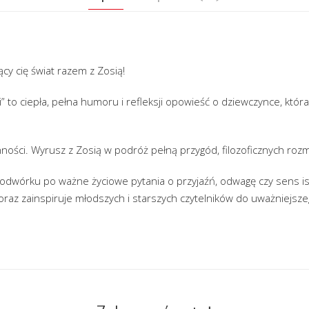
cy cię świat razem z Zosią!
” to ciepła, pełna humoru i refleksji opowieść o dziewczynce, która
ności. Wyrusz z Zosią w podróż pełną przygód, filozoficznych roz
dwórku po ważne życiowe pytania o przyjaźń, odwagę czy sens istn
oraz zainspiruje młodszych i starszych czytelników do uważniejszeg