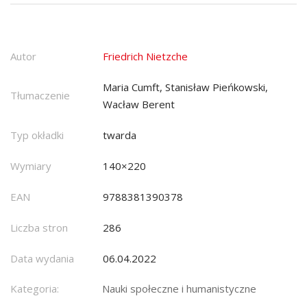
Autor
Friedrich Nietzche
Maria Cumft, Stanisław Pieńkowski,
Tłumaczenie
Wacław Berent
Typ okładki
twarda
Wymiary
140×220
EAN
9788381390378
Liczba stron
286
Data wydania
06.04.2022
Kategoria:
Nauki społeczne i humanistyczne