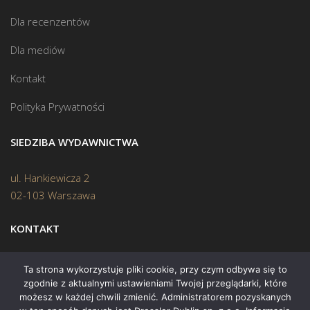
Dla recenzentów
Dla mediów
Kontakt
Polityka Prywatności
SIEDZIBA WYDAWNICTWA
ul. Hankiewicza 2
02-103 Warszawa
KONTAKT
Biuro:
(22) 45 70 402
Ta strona wykorzystuje pliki cookie, przy czym odbywa się to
zgodnie z aktualnymi ustawieniami Twojej przeglądarki, które
Mail:
biuro@swiatksiazki.pl
możesz w każdej chwili zmienić. Administratorem pozyskanych