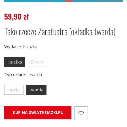
59,90
zł
Tako rzecze Zaratustra (okładka twarda)
Wydanie
:
Książka
Książka
E-book
Typ okładki
:
twarda
miękka
twarda
KUP NA SWIATKSIAZKI.PL