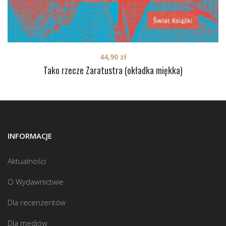
44,90
zł
Tako rzecze Zaratustra (okładka miękka)
INFORMACJE
Aktualności
O Wydawnictwie
Dla recenzentów
Dla mediów