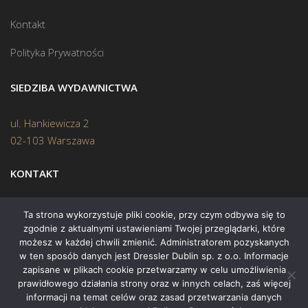
Kontakt
Polityka Prywatności
SIEDZIBA WYDAWNICTWA
ul. Hankiewicza 2
02-103 Warszawa
KONTAKT
Biuro:
(22) 45 70 402
Ta strona wykorzystuje pliki cookie, przy czym odbywa się to
zgodnie z aktualnymi ustawieniami Twojej przeglądarki, które
Mail:
biuro@swiatksiazki.pl
możesz w każdej chwili zmienić. Administratorem pozyskanych
w ten sposób danych jest Dressler Dublin sp. z o.o. Informacje
zapisane w plikach cookie przetwarzamy w celu umożliwienia
prawidłowego działania strony oraz w innych celach, zaś więcej
informacji na temat celów oraz zasad przetwarzania danych