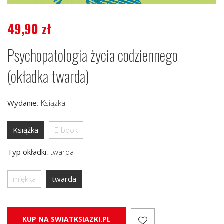
49,90
zł
Psychopatologia życia codziennego
(okładka twarda)
Wydanie
:
Książka
Książka
E-book
Typ okładki
:
twarda
miękka
twarda
KUP NA SWIATKSIAZKI.PL