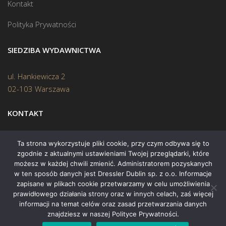
Kontakt
Polityka Prywatności
SIEDZIBA WYDAWNICTWA
ul. Hankiewicza 2
02-103 Warszawa
KONTAKT
Biuro:
(22) 45 70 402
Ta strona wykorzystuje pliki cookie, przy czym odbywa się to
zgodnie z aktualnymi ustawieniami Twojej przeglądarki, które
Mail:
biuro@swiatksiazki.pl
możesz w każdej chwili zmienić. Administratorem pozyskanych
w ten sposób danych jest Dressler Dublin sp. z o.o. Informacje
zapisane w plikach cookie przetwarzamy w celu umożliwienia
prawidłowego działania strony oraz w innych celach, zaś więcej
informacji na temat celów oraz zasad przetwarzania danych
znajdziesz w naszej Polityce Prywatności.
Copyright © 2015 Świat Książki. Wszelkie prawa zastrzeżone