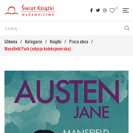
0
Główna
/
Kategorie
/
Książki
/
Proza obca
/
Mansfield Park (edycja kolekcjonerska)