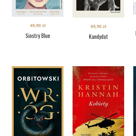
49,90
zł
69,90
zł
Siostry Blue
Kandydat