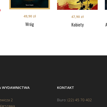
49,90
zł
47,90
zł
Wróg
A
Kobiety
BA WYDAWNICTWA
KONTAKT
ewicza 2
Biuro:
(22) 45 70 402
Warszawa