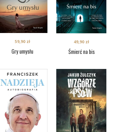
59,90
zł
49,90
zł
Gry umysłu
Śmierć na bis