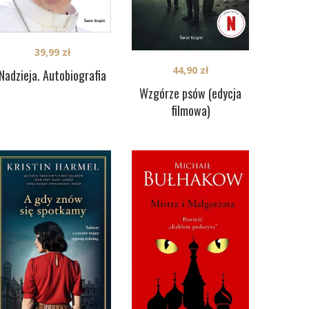
39,99
zł
44,90
zł
Nadzieja. Autobiografia
Wzgórze psów (edycja
filmowa)