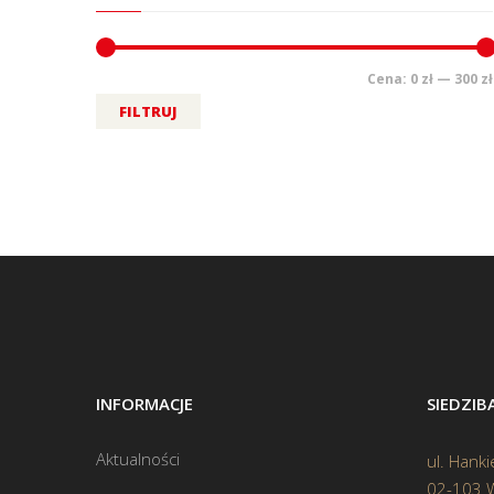
Cena:
0 zł
—
300 zł
FILTRUJ
INFORMACJE
SIEDZI
Aktualności
ul. Hanki
02-103 