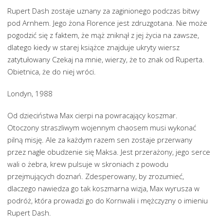
Rupert Dash zostaje uznany za zaginionego podczas bitwy
pod Arnhem. Jego żona Florence jest zdruzgotana. Nie może
pogodzić się z faktem, że mąż zniknął z jej życia na zawsze,
dlatego kiedy w starej książce znajduje ukryty wiersz
zatytułowany Czekaj na mnie, wierzy, że to znak od Ruperta.
Obietnica, że do niej wróci.
Londyn, 1988
Od dzieciństwa Max cierpi na powracający koszmar.
Otoczony straszliwym wojennym chaosem musi wykonać
pilną misję. Ale za każdym razem sen zostaje przerwany
przez nagłe obudzenie się Maksa. Jest przerażony, jego serce
wali o żebra, krew pulsuje w skroniach z powodu
przejmujących doznań. Zdesperowany, by zrozumieć,
dlaczego nawiedza go tak koszmarna wizja, Max wyrusza w
podróż, która prowadzi go do Kornwalii i mężczyzny o imieniu
Rupert Dash.