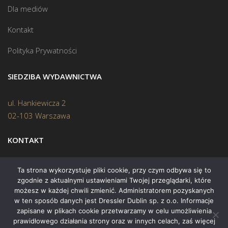
Dla mediów
Kontakt
Polityka Prywatności
SIEDZIBA WYDAWNICTWA
ul. Hankiewicza 2
02-103 Warszawa
KONTAKT
Biuro:
(22) 45 70 402
Ta strona wykorzystuje pliki cookie, przy czym odbywa się to
zgodnie z aktualnymi ustawieniami Twojej przeglądarki, które
Mail:
biuro@swiatksiazki.pl
możesz w każdej chwili zmienić. Administratorem pozyskanych
w ten sposób danych jest Dressler Dublin sp. z o.o. Informacje
zapisane w plikach cookie przetwarzamy w celu umożliwienia
prawidłowego działania strony oraz w innych celach, zaś więcej