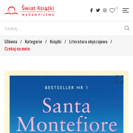
0
Główna
/
Kategorie
/
Książki
/
Literatura obyczajowa
/
Czekaj na mnie