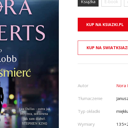
Książka
E-book
KUP NA KSIAZKI.PL
KUP NA SWIATKSIAZ
Autor
Nora 
Tłumaczenie
Janus
Typ okładki
miękk
Wymiary
135×