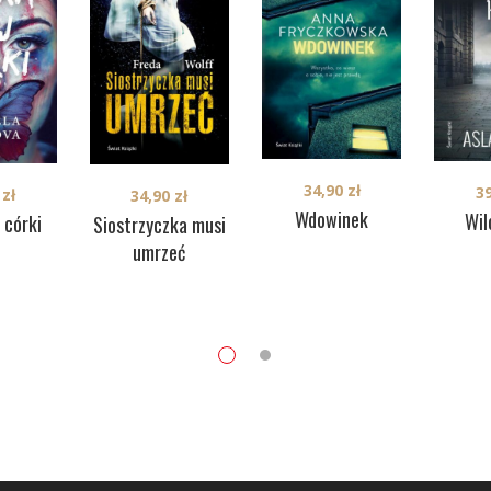
34,90
zł
3
0
zł
34,90
zł
Wdowinek
Wil
 córki
Siostrzyczka musi
umrzeć