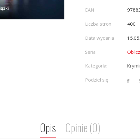
EAN
9788
Liczba stron
400
Data wydania
15.05
Seria
Oblic
Kategoria:
Krymin
Podziel się
Opis
Opinie (0)