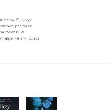
orderstw. Co łączyło
romisowa, posłała do
 na chodniku w
iającej kariery. Kto i za