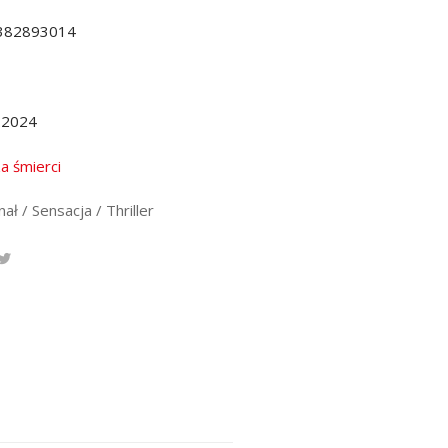
382893014
.2024
za śmierci
ał / Sensacja / Thriller