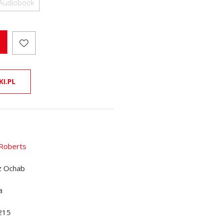
Audiobook
KI.PL
Roberts
z Ochab
a
215