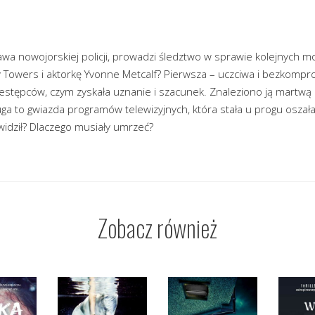
ława nowojorskiej policji, prowadzi śledztwo w sprawie kolejnych m
ly Towers i aktorkę Yvonne Metcalf? Pierwsza – uczciwa i bezkomp
zestępców, czym zyskała uznanie i szacunek. Znaleziono ją martwą
ga to gwiazda programów telewizyjnych, która stała u progu oszałam
widził? Dlaczego musiały umrzeć?
Zobacz również