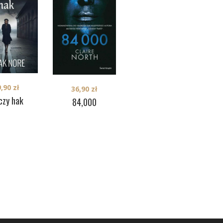
9,90
zł
39,90
zł
36,90
zł
czy hak
Inne dziecko
84,000