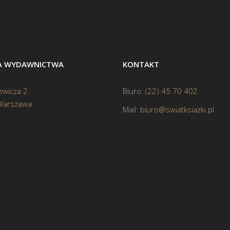
BA WYDAWNICTWA
KONTAKT
ewicza 2
Biuro:
(22) 45 70 402
Warszawa
Mail:
biuro@swiatksiazki.pl