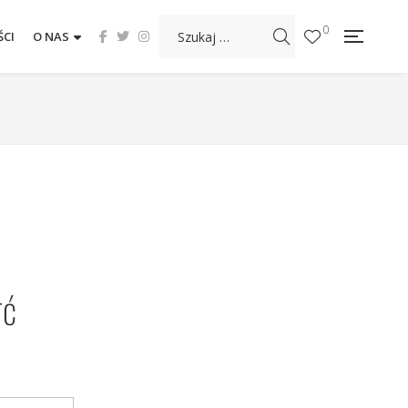
0
CI
O NAS
rć