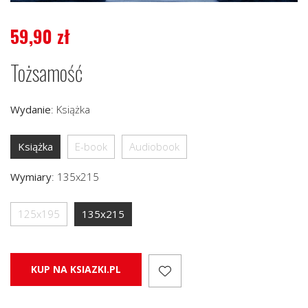
59,90
zł
Tożsamość
Wydanie
:
Książka
Książka
E-book
Audiobook
Wymiary
:
135x215
125x195
135x215
KUP NA KSIAZKI.PL