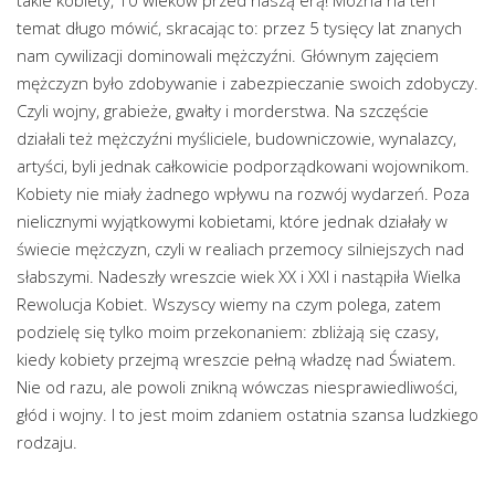
temat długo mówić, skracając to: przez 5 tysięcy lat znanych
nam cywilizacji dominowali mężczyźni. Głównym zajęciem
mężczyzn było zdobywanie i zabezpieczanie swoich zdobyczy.
Czyli wojny, grabieże, gwałty i morderstwa. Na szczęście
działali też mężczyźni myśliciele, budowniczowie, wynalazcy,
artyści, byli jednak całkowicie podporządkowani wojownikom.
Kobiety nie miały żadnego wpływu na rozwój wydarzeń. Poza
nielicznymi wyjątkowymi kobietami, które jednak działały w
świecie mężczyzn, czyli w realiach przemocy silniejszych nad
słabszymi. Nadeszły wreszcie wiek XX i XXI i nastąpiła Wielka
Rewolucja Kobiet. Wszyscy wiemy na czym polega, zatem
podzielę się tylko moim przekonaniem: zbliżają się czasy,
kiedy kobiety przejmą wreszcie pełną władzę nad Światem.
Nie od razu, ale powoli znikną wówczas niesprawiedliwości,
głód i wojny. I to jest moim zdaniem ostatnia szansa ludzkiego
rodzaju.