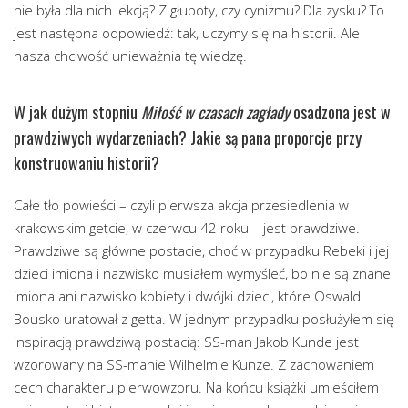
nie była dla nich lekcją? Z głupoty, czy cynizmu? Dla zysku? To
jest następna odpowiedź: tak, uczymy się na historii. Ale
nasza chciwość unieważnia tę wiedzę.
W jak dużym stopniu
Miłość w czasach zagłady
osadzona jest w
prawdziwych wydarzeniach? Jakie są pana proporcje przy
konstruowaniu historii?
Całe tło powieści – czyli pierwsza akcja przesiedlenia w
krakowskim getcie, w czerwcu 42 roku – jest prawdziwe.
Prawdziwe są główne postacie, choć w przypadku Rebeki i jej
dzieci imiona i nazwisko musiałem wymyśleć, bo nie są znane
imiona ani nazwisko kobiety i dwójki dzieci, które Oswald
Bousko uratował z getta. W jednym przypadku posłużyłem się
inspiracją prawdziwą postacią: SS-man Jakob Kunde jest
wzorowany na SS-manie Wilhelmie Kunze. Z zachowaniem
cech charakteru pierwowzoru. Na końcu książki umieściłem