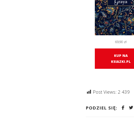
69,90
zł
KUP NA
KSIAZKI.PL
Post Views:
2 439
PODZIEL SIĘ: