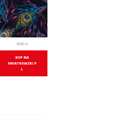
99,90
zł
KUP NA
SWIATKSIAZKI.P
L