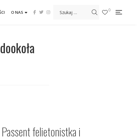
0
CI
O NAS
 dookoła
Passent felietonistka i