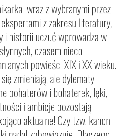
nikarka wraz z wybranymi przez
 ekspertami z zakresu literatury,
y i historii uczuć wprowadza w
 słynnych, czasem nieco
nianych powieści XIX i XX wieku.
się zmieniają, ale dylematy
e bohaterów i bohaterek, lęki,
tności i ambicje pozostają
kojąco aktualne! Czy tzw. kanon
cki nadal zobowiązuje. Dlaczego