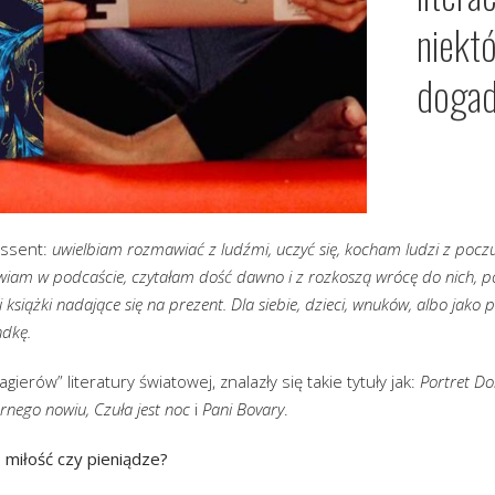
niekt
dogad
assent:
uwielbiam rozmawiać z ludźmi, uczyć się, kocham ludzi z poc
wiam w podcaście, czytałam dość dawno i z rozkoszą wrócę do nich, p
 i książki nadające się na prezent. Dla siebie, dzieci, wnuków, albo jak
ndkę.
erów” literatury światowej, znalazły się takie tytuły jak:
Portret Do
rnego nowiu, Czuła jest noc
i
Pani Bovary
.
 miłość czy pieniądze?