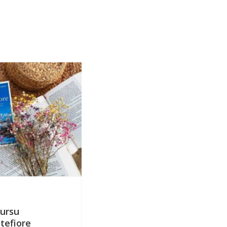
4 lipca 2024
kursu
Wakacyjny konkurs z Sant
tefiore
Montefiore i wygraj vouch