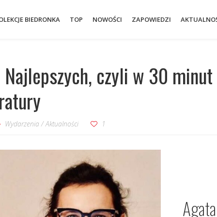
OLEKCJE BIEDRONKA
TOP
NOWOŚCI
ZAPOWIEDZI
AKTUALNOŚ
z Najlepszych, czyli w 30 minut
eratury
Wydarzenia
/
Aktualności
1
Agata 