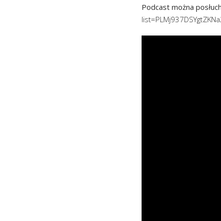
Podcast można posłuch
list=PLMj937DSYgtZK