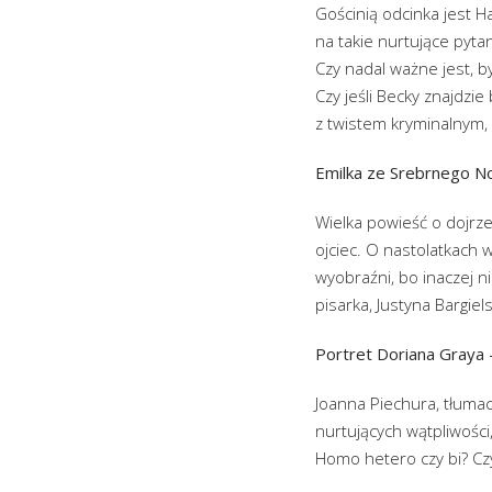
Gościnią odcinka jest H
na takie nurtujące pytan
Czy nadal ważne jest, b
Czy jeśli Becky znajdzie
z twistem kryminalnym, 
Emilka ze Srebrnego Now
Wielka powieść o dojrze
ojciec. O nastolatkach 
wyobraźni, bo inaczej n
pisarka, Justyna Bargiel
Portret Doriana Graya 
Joanna Piechura, tłumac
nurtujących wątpliwości,
Homo hetero czy bi? Cz