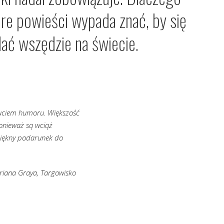
óre powieści wypada znać, by się
ać wszędzie na świecie.
zuciem humoru. Większość
onieważ są wciąż
o piękny podarunek do
riana Graya, Targowisko