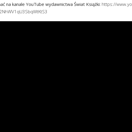
ać na kanale YouTube wydawnictwa Świat Książki:
https://www.yo
Na2NhWV1qU3SbqWtKtS3