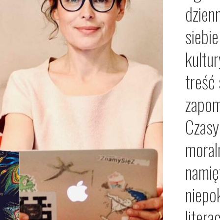
dzien
siebie
kultur
treść
zapom
Czasy 
moraln
namię
niepo
litera