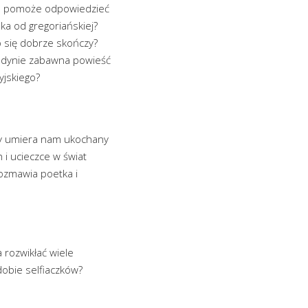
óra pomoże odpowiedzieć
ka od gregoriańskiej?
o się dobrze skończy?
o jedynie zabawna powieść
yjskiego?
 gdy umiera nam ukochany
 i ucieczce w świat
rozmawia poetka i
 rozwikłać wiele
 dobie selfiaczków?