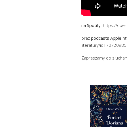
na Spotify
: https://op
oraz
podcasts Apple
ht
literatury/id170720985
Zapraszamy do słuchan