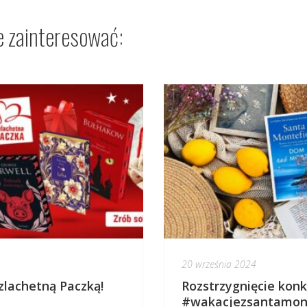
e zainteresować:
20 września 2024
zlachetną Paczką!
Rozstrzygnięcie kon
#wakacjezsantamon