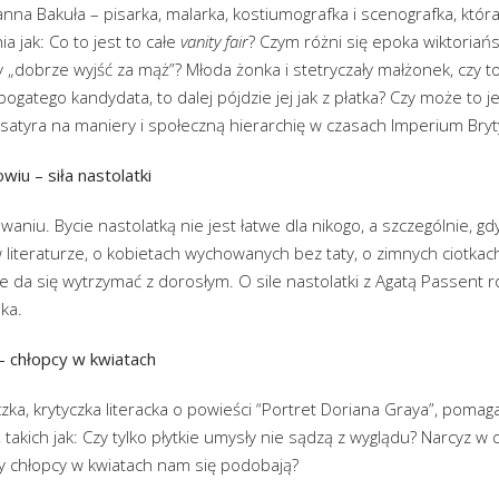
anna Bakuła – pisarka, malarka, kostiumografka i scenografka, kt
ia jak: Co to jest to całe
vanity fair
? Czym różni się epoka wiktoriańs
y „dobrze wyjść za mąż”? Młoda żonka i stetryczały małżonek, czy t
 bogatego kandydata, to dalej pójdzie jej jak z płatka? Czy może t
satyra na maniery i społeczną hierarchię w czasach Imperium Bryt
iu – siła nastolatki
waniu. Bycie nastolatką nie jest łatwe dla nikogo, a szczególnie,
w literaturze, o kobietach wychowanych bez taty, o zimnych ciotkach
ie da się wytrzymać z dorosłym. O sile nastolatki z Agatą Passent 
ska.
– chłopcy w kwiatach
zka, krytyczka literacka o powieści “Portret Doriana Graya”, pomaga
 takich jak: Czy tylko płytkie umysły nie sądzą z wyglądu? Narcyz w
y chłopcy w kwiatach nam się podobają?