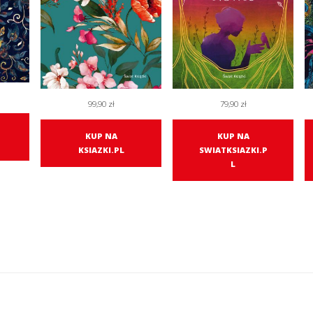
99,90
zł
79,90
zł
KUP NA
KUP NA
KSIAZKI.PL
SWIATKSIAZKI.P
L