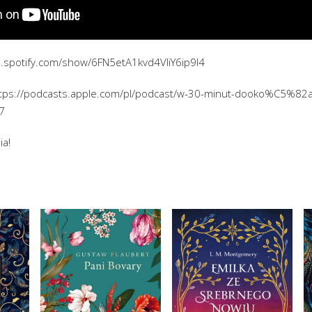
en.spotify.com/show/6FN5etA1kvd4VliY6ip9I4
tps://podcasts.apple.com/pl/podcast/w-30-minut-dooko%C5%82a-
7
ia!