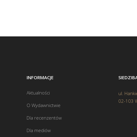
INFORMACJE
SIEDZI
Aktualności
ul. Hanki
02-103 
O Wydawnictwie
Dla recenzentów
Dla mediów