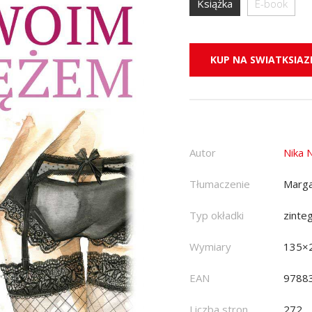
Książka
E-book
KUP NA SWIATKSIAZK
Autor
Nika 
Tłumaczenie
Marga
Typ okładki
zinte
Wymiary
135×
EAN
9788
Liczba stron
272