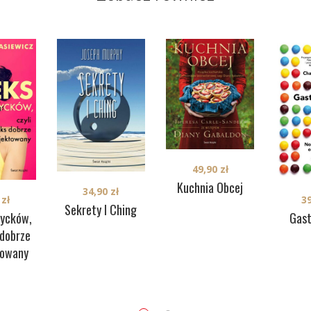
49,90
zł
Kuchnia Obcej
34,90
zł
3
0
zł
Sekrety I Ching
Gast
cycków,
 dobrze
towany