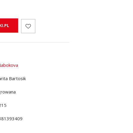
I.PL
Nabokova
rita Bartosik
growana
215
381393409