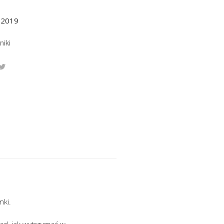
.2019
niki
nki.
rad, jak wytrzymać w