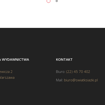
BA WYDAWNICTWA
KONTAKT
ewicza 2
Biuro:
(22) 45 70 402
Warszawa
Mail:
biuro@swiatksiazki.pl