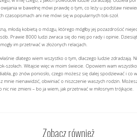
 owijania w bawełnę mówi prawdę o tym, co leży u podstaw niewier
h czasopismach ani nie mówi się w popularnych tok-szoł.
ną, młodą kobietą o mózgu, którego mógłby jej pozazdrościć nieje
ób. Prawie 8000 ludzi zwraca się do niej po rady i opinie. Dziesiąt
mogły im przetrwać w złożonych relacjach.
 właśnie dlatego wiem wszystko o tym, dlaczego ludzie zdradzają.
ok-szołach. Witajcie więc w moim świecie. Opowiem wam wszystko 
diabła, go znów poniosło, czego możesz się dalej spodziewać i co 
 mnie nienawidzić, obwiniać o niszczenie waszych rodzin. Możesz 
o nic nie zmieni – bo ja wiem, jak przetrwać w miłosnym trójkącie.
Zobacz również