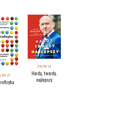
39,90
zł
24,90
zł
D
Hardy, twardy,
9,90
zł
Język niemowląt
najlepszy
rofizyka