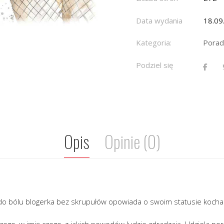
Data wydania
18.09
Kategoria:
Porad
Podziel się
Opis
Opinie (0)
do bólu blogerka bez skrupułów opowiada o swoim statusie kocha
czego, w imię czego, z jakich powodów ludzie zdradzają. Udziela po