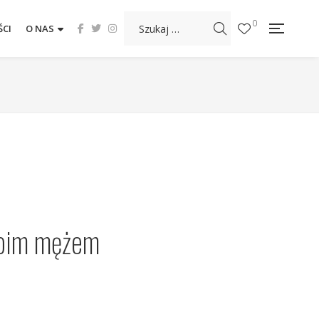
0
CI
O NAS
woim mężem