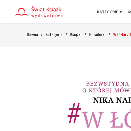
KATEGORIE
K
Główna
/
Kategorie
/
Książki
/
Poradniki
/
W łóżku z