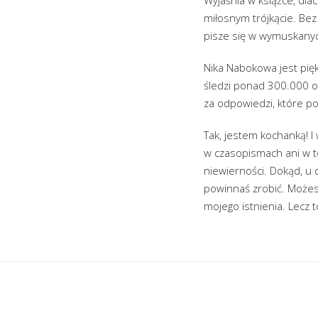
miłosnym trójkącie. Bez
pisze się w wymuskanyc
Nika Nabokowa jest pięk
śledzi ponad 300.000 os
za odpowiedzi, które po
Tak, jestem kochanką! I
w czasopismach ani w t
niewierności. Dokąd, u 
powinnaś zrobić. Możesz
mojego istnienia. Lecz t