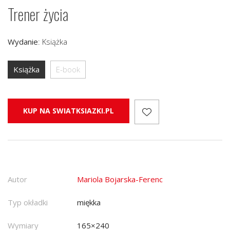
Trener życia
Wydanie
:
Książka
Książka
E-book
KUP NA SWIATKSIAZKI.PL
Autor
Mariola Bojarska-Ferenc
Typ okładki
miękka
Wymiary
165×240