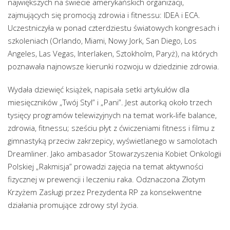
największych na świecie amerykańskich organizacji,
zajmujących się promocją zdrowia i fitnessu: IDEA i ECA.
Uczestniczyła w ponad czterdziestu światowych kongresach i
szkoleniach (Orlando, Miami, Nowy Jork, San Diego, Los
Angeles, Las Vegas, Interlaken, Sztokholm, Paryż), na których
poznawała najnowsze kierunki rozwoju w dziedzinie zdrowia.
Wydała dziewięć książek, napisała setki artykułów dla
miesięczników „Twój Styl” i „Pani”. Jest autorką około trzech
tysięcy programów telewizyjnych na temat work-life balance,
zdrowia, fitnessu; sześciu płyt z ćwiczeniami fitness i filmu z
gimnastyką przeciw zakrzepicy, wyświetlanego w samolotach
Dreamliner. Jako ambasador Stowarzyszenia Kobiet Onkologii
Polskiej „Rakmisja” prowadzi zajęcia na temat aktywności
fizycznej w prewencji i leczeniu raka. Odznaczona Złotym
Krzyżem Zasługi przez Prezydenta RP za konsekwentne
działania promujące zdrowy styl życia.