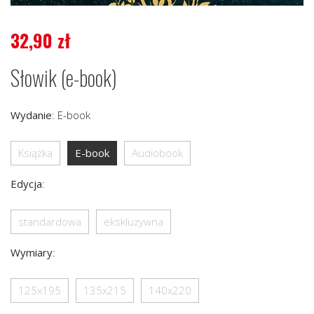
32,90
zł
Słowik (e-book)
Wydanie
:
E-book
Książka
E-book
Audiobook
Edycja
:
standardowa
ekskluzywna
Wymiary
:
125x195
135x215
140x220