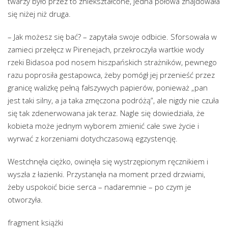
twarzy było przez to zniekształcone, jedna połowa znajdowała
się niżej niż druga.
– Jak możesz się bać? – zapytała swoje odbicie. Sforsowała w
zamieci przełęcz w Pirenejach, przekroczyła wartkie wody
rzeki Bidasoa pod nosem hiszpańskich strażników, pewnego
razu poprosiła gestapowca, żeby pomógł jej przenieść przez
granicę walizkę pełną fałszywych papierów, ponieważ „pan
jest taki silny, a ja taka zmęczona podróżą”, ale nigdy nie czuła
się tak zdenerwowana jak teraz. Nagle się dowiedziała, że
kobieta może jednym wyborem zmienić całe swe życie i
wyrwać z korzeniami dotychczasową egzystencję.
Westchnęła ciężko, owinęła się wystrzępionym ręcznikiem i
wyszła z łazienki. Przystanęła na moment przed drzwiami,
żeby uspokoić bicie serca – nadaremnie – po czym je
otworzyła.
fragment książki