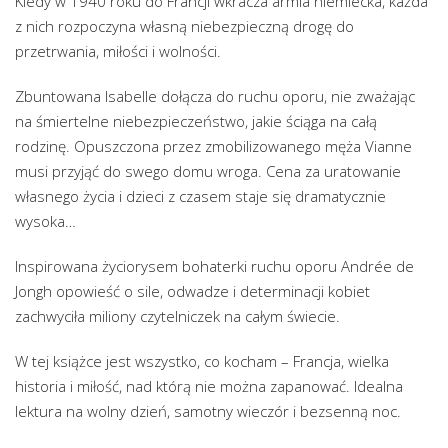
Kiedy w 1940 roku do Francji wkracza armia niemiecka, każda
z nich rozpoczyna własną niebezpieczną drogę do
przetrwania, miłości i wolności.
Zbuntowana Isabelle dołącza do ruchu oporu, nie zważając
na śmiertelne niebezpieczeństwo, jakie ściąga na całą
rodzinę. Opuszczona przez zmobilizowanego męża Vianne
musi przyjąć do swego domu wroga. Cena za uratowanie
własnego życia i dzieci z czasem staje się dramatycznie
wysoka…
Inspirowana życiorysem bohaterki ruchu oporu Andrée de
Jongh opowieść o sile, odwadze i determinacji kobiet
zachwyciła miliony czytelniczek na całym świecie.
W tej książce jest wszystko, co kocham – Francja, wielka
historia i miłość, nad którą nie można zapanować. Idealna
lektura na wolny dzień, samotny wieczór i bezsenną noc.