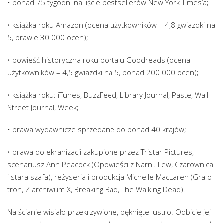
• ponad 75 tygodni na liście bestsellerów New York Times’a;
• książka roku Amazon (ocena użytkowników – 4,8 gwiazdki na
5, prawie 30 000 ocen);
• powieść historyczna roku portalu Goodreads (ocena
użytkowników – 4,5 gwiazdki na 5, ponad 200 000 ocen);
• książka roku: iTunes, BuzzFeed, Library Journal, Paste, Wall
Street Journal, Week;
• prawa wydawnicze sprzedane do ponad 40 krajów;
• prawa do ekranizacji zakupione przez Tristar Pictures,
scenariusz Ann Peacock (Opowieści z Narni. Lew, Czarownica
i stara szafa), reżyseria i produkcja Michelle MacLaren (Gra o
tron, Z archiwum X, Breaking Bad, The Walking Dead).
Na ścianie wisiało przekrzywione, pęknięte lustro. Odbicie jej