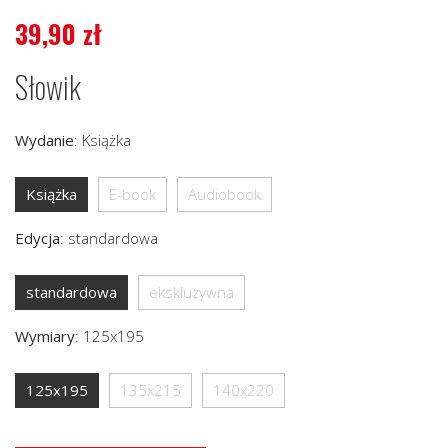
39,90
zł
Słowik
Wydanie
:
Książka
Książka
E-book
Audiobook
Edycja
:
standardowa
standardowa
ekskluzywna
Wymiary
:
125x195
125x195
135x215
140x220