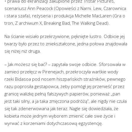
• prawa do ekranizacji zakupione przez Tristar Pictures,
scenariusz Ann Peacock (Opowieści z Narni. Lew, Czarownica
i stara szafa), reżyseria i produkcja Michelle MacLaren (Gra o
tron, Z archiwum X, Breaking Bad, The Walking Dead).
Na ścianie wisiało przekrzywione, pęknięte lustro. Odbicie jej
twarzy było przez to zniekształcone, jedna połowa znajdowała
się niżej niż druga.
– Jak możesz się bać? – zapytała swoje odbicie. Sforsowała w
zamieci przełęcz w Pirenejach, przekroczyła wartkie wody
rzeki Bidasoa pod nosem hiszpańskich strażników, pewnego
razu poprosiła gestapowca, żeby pomógł jej przenieść przez
granicę walizkę pełną fałszywych papierów, ponieważ „pan
jest taki silny, a ja taka zmęczona podróżą”, ale nigdy nie czuła
się tak zdenerwowana jak teraz. Nagle się dowiedziała, że
kobieta może jednym wyborem zmienić całe swe życie i
wyrwać z korzeniami dotychczasową egzystencję.