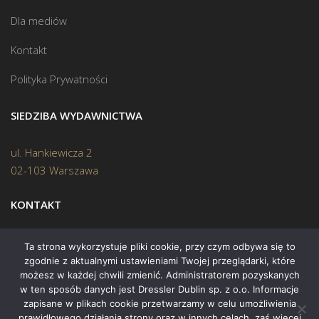
Dla mediów
Kontakt
Polityka Prywatności
SIEDZIBA WYDAWNICTWA
ul. Hankiewicza 2
02-103 Warszawa
KONTAKT
Biuro:
(22) 45 70 402
Ta strona wykorzystuje pliki cookie, przy czym odbywa się to
zgodnie z aktualnymi ustawieniami Twojej przeglądarki, które
Mail:
biuro@swiatksiazki.pl
możesz w każdej chwili zmienić. Administratorem pozyskanych
w ten sposób danych jest Dressler Dublin sp. z o.o. Informacje
zapisane w plikach cookie przetwarzamy w celu umożliwienia
prawidłowego działania strony oraz w innych celach, zaś więcej