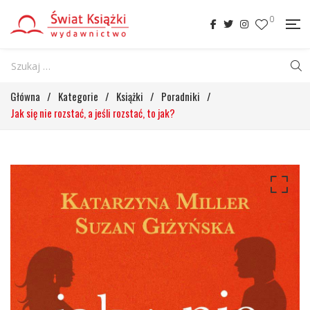
0
Główna
/
Kategorie
/
Książki
/
Poradniki
/
Jak się nie rozstać, a jeśli rozstać, to jak?