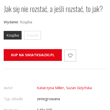
Jak się nie rozstać, a jeśli rozstać, to jak?
Wydanie
:
Książka
Książka
E-book
KUP NA SWIATKSIAZKI.PL
Autor
Katarzyna Miller
,
Suzan Giżyńska
Typ okładki
zintegrowana
Wymiary
145×205