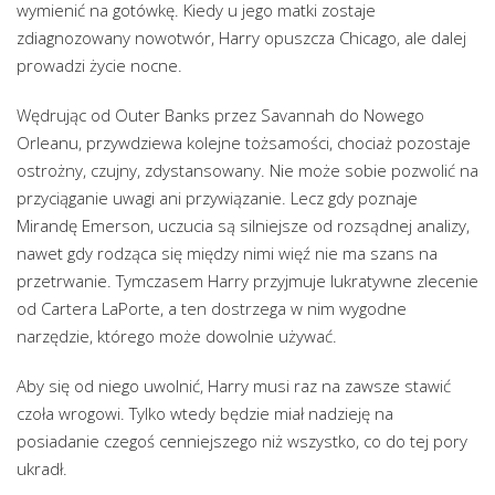
wymienić na gotówkę. Kiedy u jego matki zostaje
zdiagnozowany nowotwór, Harry opuszcza Chicago, ale dalej
prowadzi życie nocne.
Wędrując od Outer Banks przez Savannah do Nowego
Orleanu, przywdziewa kolejne tożsamości, chociaż pozostaje
ostrożny, czujny, zdystansowany. Nie może sobie pozwolić na
przyciąganie uwagi ani przywiązanie. Lecz gdy poznaje
Mirandę Emerson, uczucia są silniejsze od rozsądnej analizy,
nawet gdy rodząca się między nimi więź nie ma szans na
przetrwanie. Tymczasem Harry przyjmuje lukratywne zlecenie
od Cartera LaPorte, a ten dostrzega w nim wygodne
narzędzie, którego może dowolnie używać.
Aby się od niego uwolnić, Harry musi raz na zawsze stawić
czoła wrogowi. Tylko wtedy będzie miał nadzieję na
posiadanie czegoś cenniejszego niż wszystko, co do tej pory
ukradł.