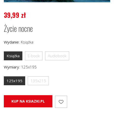
39,99
zł
Życie nocne
Wydanie
:
Książka
Książka
E-book
Audiobook
Wymiary
:
125x195
125x195
135x215
KUP NA KSIAZKI.PL