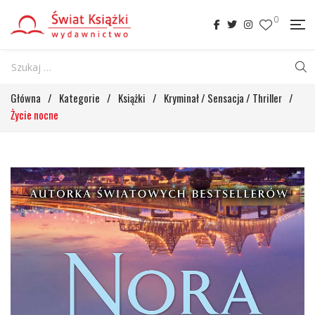
0
Główna
/
Kategorie
/
Książki
/
Kryminał / Sensacja / Thriller
/
Życie nocne