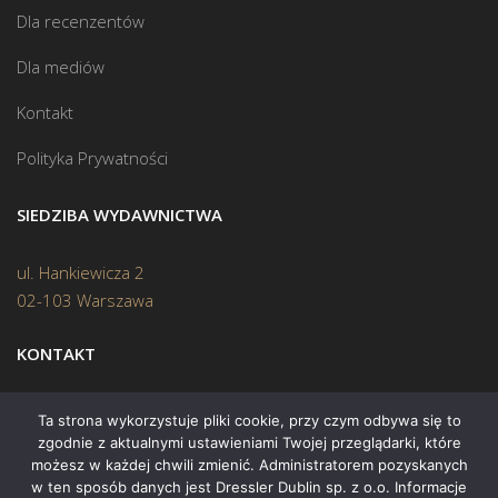
Dla recenzentów
Dla mediów
Kontakt
Polityka Prywatności
SIEDZIBA WYDAWNICTWA
ul. Hankiewicza 2
02-103 Warszawa
KONTAKT
Biuro:
(22) 45 70 402
Ta strona wykorzystuje pliki cookie, przy czym odbywa się to
zgodnie z aktualnymi ustawieniami Twojej przeglądarki, które
Mail:
biuro@swiatksiazki.pl
możesz w każdej chwili zmienić. Administratorem pozyskanych
w ten sposób danych jest Dressler Dublin sp. z o.o. Informacje