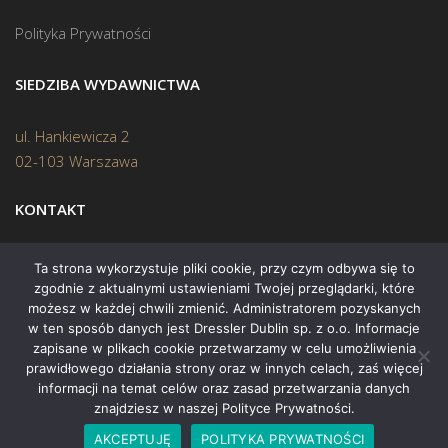
Polityka Prywatności
SIEDZIBA WYDAWNICTWA
ul. Hankiewicza 2
02-103 Warszawa
KONTAKT
Biuro:
(22) 45 70 402
Ta strona wykorzystuje pliki cookie, przy czym odbywa się to
zgodnie z aktualnymi ustawieniami Twojej przeglądarki, które
Mail:
biuro@swiatksiazki.pl
możesz w każdej chwili zmienić. Administratorem pozyskanych
w ten sposób danych jest Dressler Dublin sp. z o.o. Informacje
zapisane w plikach cookie przetwarzamy w celu umożliwienia
prawidłowego działania strony oraz w innych celach, zaś więcej
informacji na temat celów oraz zasad przetwarzania danych
znajdziesz w naszej Polityce Prywatności.
Copyright © 2015 Świat Książki. Wszelkie prawa zastrzeżone
AKCEPTUJĘ
POLITYKA PRYWATNOŚCI