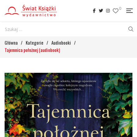
0
Główna
/
Kategorie
/
Audiobooki
/
Tajemnica położnej (audiobook)