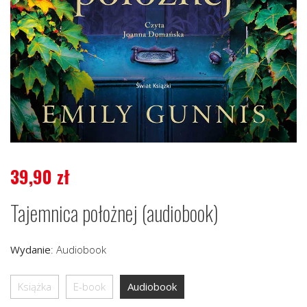
39,90
zł
Tajemnica położnej (audiobook)
Wydanie
:
Audiobook
Książka
E-book
Audiobook