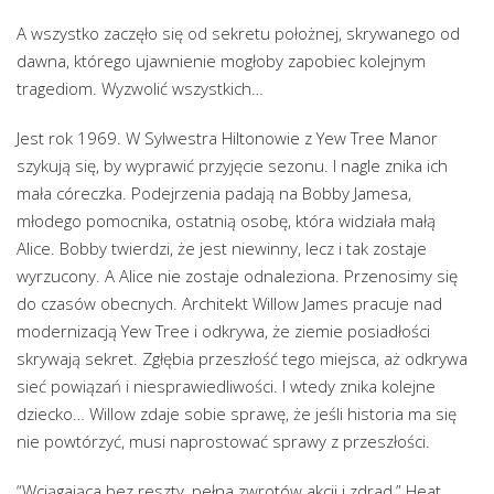
A wszystko zaczęło się od sekretu położnej, skrywanego od
dawna, którego ujawnienie mogłoby zapobiec kolejnym
tragediom. Wyzwolić wszystkich…
Jest rok 1969. W Sylwestra Hiltonowie z Yew Tree Manor
szykują się, by wyprawić przyjęcie sezonu. I nagle znika ich
mała córeczka. Podejrzenia padają na Bobby Jamesa,
młodego pomocnika, ostatnią osobę, która widziała małą
Alice. Bobby twierdzi, że jest niewinny, lecz i tak zostaje
wyrzucony. A Alice nie zostaje odnaleziona. Przenosimy się
do czasów obecnych. Architekt Willow James pracuje nad
modernizacją Yew Tree i odkrywa, że ziemie posiadłości
skrywają sekret. Zgłębia przeszłość tego miejsca, aż odkrywa
sieć powiązań i niesprawiedliwości. I wtedy znika kolejne
dziecko… Willow zdaje sobie sprawę, że jeśli historia ma się
nie powtórzyć, musi naprostować sprawy z przeszłości.
“Wciągająca bez reszty, pełna zwrotów akcji i zdrad,” Heat