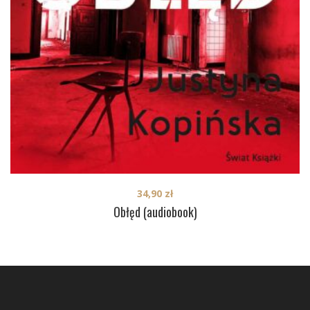
34,90
zł
Obłęd (audiobook)