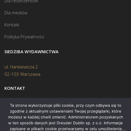
Dla recenzentów
Dla mediów
Kontakt
Polityka Prywatności
SIEDZIBA WYDAWNICTWA
ul. Hankiewicza 2
02-103 Warszawa
KONTAKT
Biuro:
(22) 45 70 402
Ta strona wykorzystuje pliki cookie, przy czym odbywa się to
zgodnie z aktualnymi ustawieniami Twojej przeglądarki, które
Mail:
biuro@swiatksiazki.pl
możesz w każdej chwili zmienić. Administratorem pozyskanych
w ten sposób danych jest Dressler Dublin sp. z o.o. Informacje
zapisane w plikach cookie przetwarzamy w celu umożliwienia