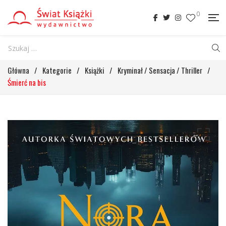
0
Główna
/
Kategorie
/
Książki
/
Kryminał / Sensacja / Thriller
/
Śmierć na bis