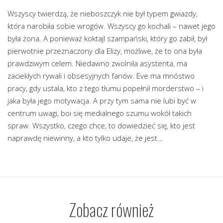
Wszyscy twierdzą, że nieboszczyk nie był typem gwiazdy,
która narobiła sobie wrogów. Wszyscy go kochali – nawet jego
była żona. A ponieważ koktajl szampański, który go zabił, był
pierwotnie przeznaczony dla Elizy, możliwe, że to ona była
prawdziwym celem. Niedawno zwolniła asystenta, ma
zaciekłych rywali i obsesyjnych fanów. Eve ma mnóstwo
pracy, gdy ustala, kto z tego tłumu popełnił morderstwo – i
jaka była jego motywacja. A przy tym sama nie lubi być w
centrum uwagi, boi się medialnego szumu wokół takich
spraw. Wszystko, czego chce, to dowiedzieć się, kto jest
naprawdę niewinny, a kto tylko udaje, że jest…
Zobacz również