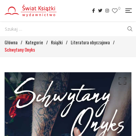
0
Główna
/
Kategorie
/
Książki
/
Literatura obyczajowa
/
Schwytany Onyks