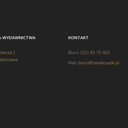
BA WYDAWNICTWA
KONTAKT
ewicza 2
Biuro:
(22) 45 70 402
Warszawa
Mail:
biuro@swiatksiazki.pl