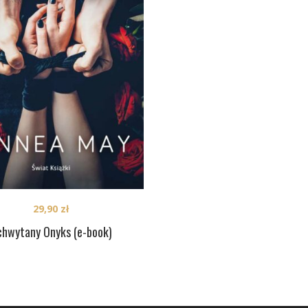
29,90
zł
chwytany Onyks (e-book)