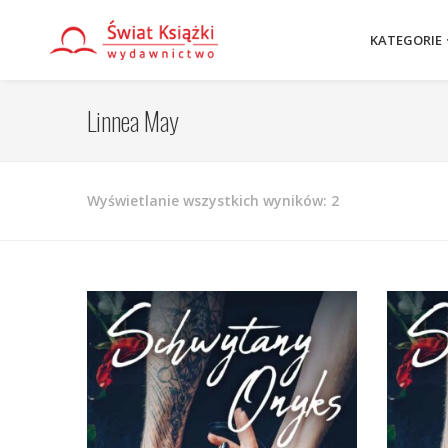
KATEGORIE
Linnea May
Posortowane
Wyświetlanie wszystkich wyników: 2
według
najnowszych