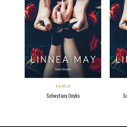
34,90
zł
Schwytany Onyks
S