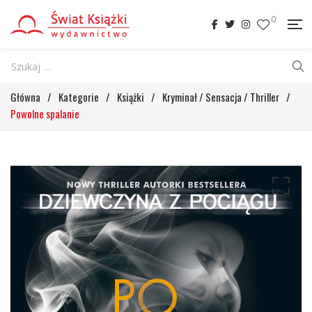
0
Główna
/
Kategorie
/
Książki
/
Kryminał / Sensacja / Thriller
/
Powolne spalanie