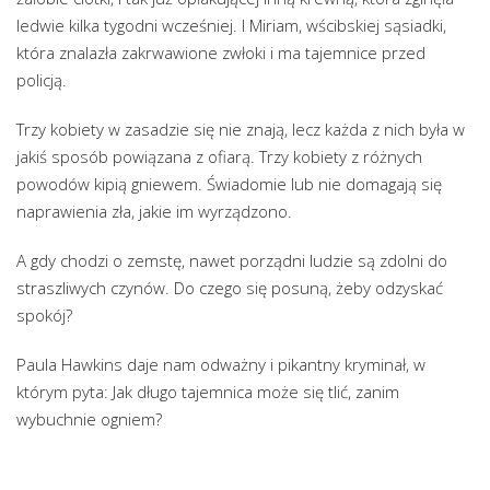
ledwie kilka tygodni wcześniej. I Miriam, wścibskiej sąsiadki,
która znalazła zakrwawione zwłoki i ma tajemnice przed
policją.
Trzy kobiety w zasadzie się nie znają, lecz każda z nich była w
jakiś sposób powiązana z ofiarą. Trzy kobiety z różnych
powodów kipią gniewem. Świadomie lub nie domagają się
naprawienia zła, jakie im wyrządzono.
A gdy chodzi o zemstę, nawet porządni ludzie są zdolni do
straszliwych czynów. Do czego się posuną, żeby odzyskać
spokój?
Paula Hawkins daje nam odważny i pikantny kryminał, w
którym pyta: Jak długo tajemnica może się tlić, zanim
wybuchnie ogniem?