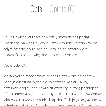
Opis
Opinie (0)
Paula Hawkins, autorka powieści „Dziewczyny z pociągu” i
„Zapisane na wodzie”, które urzekły miliony czytelników na
całym świecie, snuje pasjonującą, pełną zwrotów akcji
opowieść o oszustwie, morderstwie i zemście.
„Co ci odbiło?”.
Makabryczne morderstwo młodego człowieka na barce w
Londynie nasuwa pytania o rolę trzech kobiet. Laury,
przeżywającej trudne chwile dziewczyny, z którą późniejsza
ofiara umówiła się na przelotny seks i która według świadków
jako ostatnia wyszła z barki chłopaka. Carli, jego pogrążonej w
żałobie ciotki, i tak już opłakującej inną krewną, która zginęła