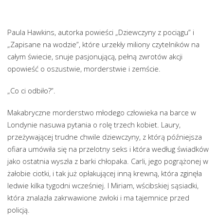
Paula Hawkins, autorka powieści „Dziewczyny z pociągu” i
„Zapisane na wodzie”, które urzekły miliony czytelników na
całym świecie, snuje pasjonującą, pełną zwrotów akcji
opowieść o oszustwie, morderstwie i zemście.
„Co ci odbiło?”.
Makabryczne morderstwo młodego człowieka na barce w
Londynie nasuwa pytania o rolę trzech kobiet. Laury,
przeżywającej trudne chwile dziewczyny, z którą późniejsza
ofiara umówiła się na przelotny seks i która według świadków
jako ostatnia wyszła z barki chłopaka. Carli, jego pogrążonej w
żałobie ciotki, i tak już opłakującej inną krewną, która zginęła
ledwie kilka tygodni wcześniej. I Miriam, wścibskiej sąsiadki,
która znalazła zakrwawione zwłoki i ma tajemnice przed
policją.