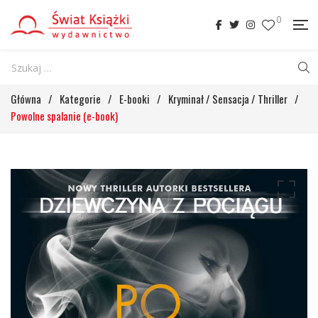
0
Główna
/
Kategorie
/
E-booki
/
Kryminał / Sensacja / Thriller
/
Powolne spalanie (e-book)