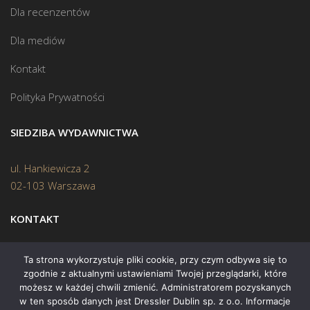
Dla recenzentów
Dla mediów
Kontakt
Polityka Prywatności
SIEDZIBA WYDAWNICTWA
ul. Hankiewicza 2
02-103 Warszawa
KONTAKT
Biuro:
(22) 45 70 402
Ta strona wykorzystuje pliki cookie, przy czym odbywa się to
zgodnie z aktualnymi ustawieniami Twojej przeglądarki, które
Mail:
biuro@swiatksiazki.pl
możesz w każdej chwili zmienić. Administratorem pozyskanych
w ten sposób danych jest Dressler Dublin sp. z o.o. Informacje