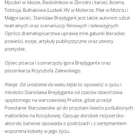
Myszkin w Idiocie, Raskolnikow w Zbrodni i karze), Ibsena,
Tołstoja, Bułhakowa (Ludwik XIV w Molierze, Piłat w Mistrzu i
Małgorzacie). Stanisław Brejdygant jest także autorem sztuk
teatralnych oraz scenariuszy filmowych i telewizyjnych:
Oprócz dramatopisarstwa uprawia inne gatunki literackie:
powieści, eseje, artykuły publicystyczne oraz utwory
poetyckie.
Ojciec pisarza i scenarzysty Igora Brejdyganta oraz
piosenkarza Krzysztofa Zalewskiego.
Pokoje. Od urodzenia do wieku klęski
to opowieść o życiu i
młodości Stanisława Brejdyganta od czasów dzieciństwa
spędzonego na warszawskiej Pradze, gdzie przeżył
Powstanie Warszawskie aż do przystani świeżo poślubionych
małżonków na Koszykowej. Opisuje dorobek reżysersko-
aktorski, barwnie opowiada o podróżach i z sentymentem
wspomina kobiety w jego życiu.