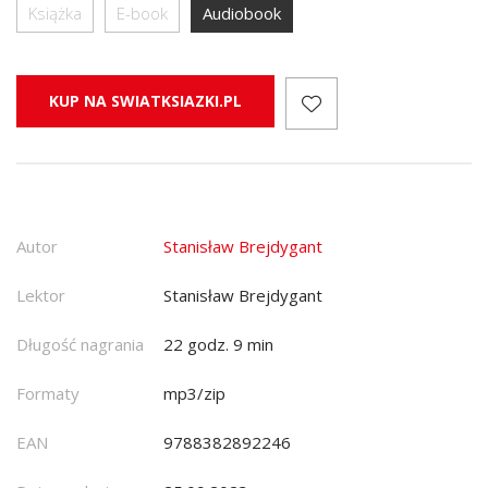
Książka
E-book
Audiobook
KUP NA SWIATKSIAZKI.PL
Autor
Stanisław Brejdygant
Lektor
Stanisław Brejdygant
Długość nagrania
22 godz. 9 min
Formaty
mp3/zip
EAN
9788382892246