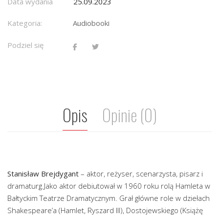
Data wydania
25.09.2023
Kategoria:
Audiobooki
Podziel się
Opis
Opinie (0)
Stanisław Brejdygant
– aktor, reżyser, scenarzysta, pisarz i
dramaturg.Jako aktor debiutował w 1960 roku rolą Hamleta w
Bałtyckim Teatrze Dramatycznym. Grał główne role w dziełach
Shakespeare’a (Hamlet, Ryszard III), Dostojewskiego (Książę